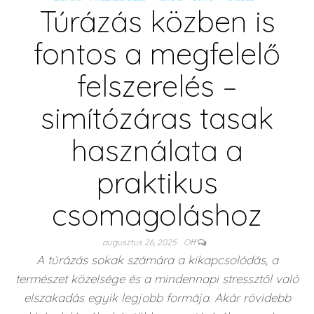
Túrázás közben is
fontos a megfelelő
felszerelés –
simítózáras tasak
használata a
praktikus
csomagoláshoz
augusztus 26, 2025
Off
A túrázás sokak számára a kikapcsolódás, a
természet közelsége és a mindennapi stressztől való
elszakadás egyik legjobb formája. Akár rövidebb