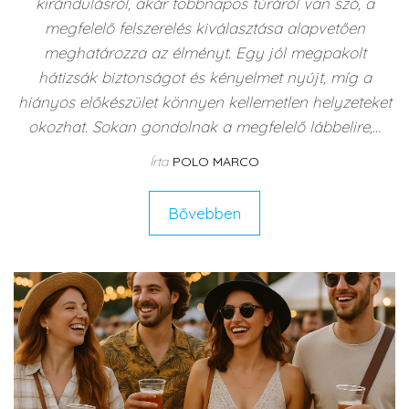
kirándulásról, akár többnapos túráról van szó, a
megfelelő felszerelés kiválasztása alapvetően
meghatározza az élményt. Egy jól megpakolt
hátizsák biztonságot és kényelmet nyújt, míg a
hiányos előkészület könnyen kellemetlen helyzeteket
okozhat. Sokan gondolnak a megfelelő lábbelire,…
Írta
POLO MARCO
Bővebben