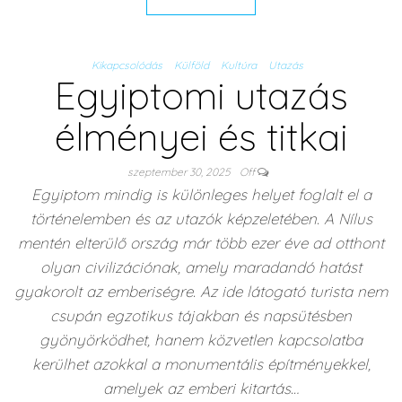
Kikapcsolódás
Külföld
Kultúra
Utazás
Egyiptomi utazás
élményei és titkai
szeptember 30, 2025
Off
Egyiptom mindig is különleges helyet foglalt el a
történelemben és az utazók képzeletében. A Nílus
mentén elterülő ország már több ezer éve ad otthont
olyan civilizációnak, amely maradandó hatást
gyakorolt az emberiségre. Az ide látogató turista nem
csupán egzotikus tájakban és napsütésben
gyönyörködhet, hanem közvetlen kapcsolatba
kerülhet azokkal a monumentális építményekkel,
amelyek az emberi kitartás…