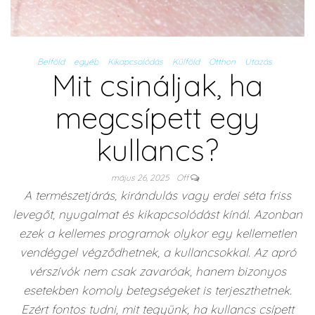
Belföld
egyéb
Kikapcsolódás
Külföld
Otthon
Utazás
Mit csináljak, ha
megcsípett egy
kullancs?
május 26, 2025
Off
A természetjárás, kirándulás vagy erdei séta friss
levegőt, nyugalmat és kikapcsolódást kínál. Azonban
ezek a kellemes programok olykor egy kellemetlen
vendéggel végződhetnek, a kullancsokkal. Az apró
vérszívók nem csak zavaróak, hanem bizonyos
esetekben komoly betegségeket is terjeszthetnek.
Ezért fontos tudni, mit tegyünk, ha kullancs csípett