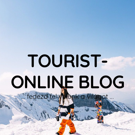
TOURIST-
ONLINE BLOG
… fedezd fel velünk a világot …