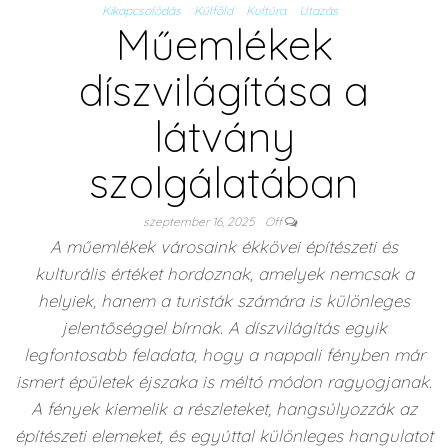
Kikapcsolódás
Külföld
Kultúra
Utazás
Műemlékek
díszvilágítása a
látvány
szolgálatában
szeptember 16, 2025
Off
A műemlékek városaink ékkövei építészeti és
kulturális értéket hordoznak, amelyek nemcsak a
helyiek, hanem a turisták számára is különleges
jelentőséggel bírnak. A díszvilágítás egyik
legfontosabb feladata, hogy a nappali fényben már
ismert épületek éjszaka is méltó módon ragyogjanak.
A fények kiemelik a részleteket, hangsúlyozzák az
építészeti elemeket, és egyúttal különleges hangulatot