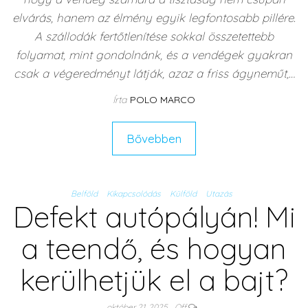
elvárás, hanem az élmény egyik legfontosabb pillére.
A szállodák fertőtlenítése sokkal összetettebb
folyamat, mint gondolnánk, és a vendégek gyakran
csak a végeredményt látják, azaz a friss ágyneműt,…
Írta
POLO MARCO
Bővebben
Belföld
Kikapcsolódás
Külföld
Utazás
Defekt autópályán! Mi
a teendő, és hogyan
kerülhetjük el a bajt?
október 21, 2025
Off