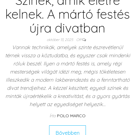
Színek, amik életre
kelnek. A mártó festés
újra divatban
október 13, 2025
Off
Vannak technikák, amelyek szinte észrevétlenül
térnek vissza a köztudatba, és egyszer csak mindenki
róluk beszél. Ilyen a mártó festés is, amely régi
mesterségek világát idézi meg, mégis tökéletesen
illeszkedik a modern lakberendezés és a fenntartható
divat trendjeihez. A kézzel készített, egyedi színek és
minták újraértékelik a kreativitást, és a gyors gyártás
helyett az egyediséget helyezik…
Írta
POLO MARCO
Bővebben