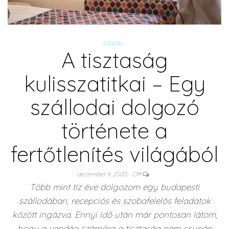
Utazás
A tisztaság
kulisszatitkai – Egy
szállodai dolgozó
története a
fertőtlenítés világából
december 9, 2025
Off
Több mint tíz éve dolgozom egy budapesti
szállodában, recepciós és szobafelelős feladatok
között ingázva. Ennyi idő után már pontosan látom,
hogy a vendég számára a tisztaság nem csupán