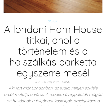
Utazás
A londoni Ham House
titkai, ahol a
történelem és a
halszálkás parketta
egyszerre mesél
december 10, 2025
Off
Aki járt már Londonban, az tudja, milyen sokféle
arcát mutatja a város. A modern üvegpaloták mögött
ott húzódnak a folyóparti kastélyok, amelyekben a