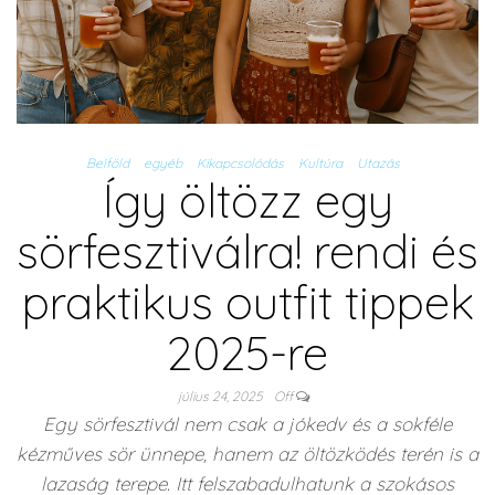
Belföld
egyéb
Kikapcsolódás
Kultúra
Utazás
Így öltözz egy
sörfesztiválra! rendi és
praktikus outfit tippek
2025-re
július 24, 2025
Off
Egy sörfesztivál nem csak a jókedv és a sokféle
kézműves sör ünnepe, hanem az öltözködés terén is a
lazaság terepe. Itt felszabadulhatunk a szokásos