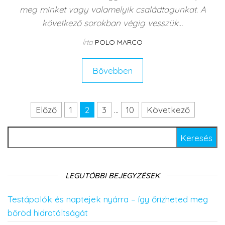
meg minket vagy valamelyik családtagunkat. A
következő sorokban végig vesszük…
Írta
POLO MARCO
Bővebben
Előző
1
2
3
…
10
Következő
Bejegyzés navigáció
Keresés:
LEGUTÓBBI BEJEGYZÉSEK
Testápolók és naptejek nyárra – így őrizheted meg
bőröd hidratáltságát