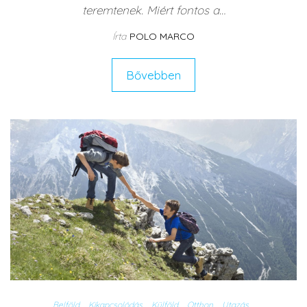
teremtenek. Miért fontos a…
Írta
POLO MARCO
Bővebben
Belföld
Kikapcsolódás
Külföld
Otthon
Utazás