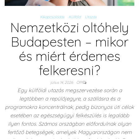
Kikapcsolódás
Külföld
Utazás
Nemzetközi oltóhely
Budapesten – mikor
és miért érdemes
felkeresni?
július 14, 2026
Off
Egy külföldi utazás megszervezése során a
legtöbben a repülőjegyre, a szállásra és a
programokra koncentrálnak, pedig bizonyos úti célok
esetében az egészségügyi felkészülés is legalább
ilyen fontos. Számos országban előfordulnak olyan
fertőző betegségek, amelyek Magyarországon nem