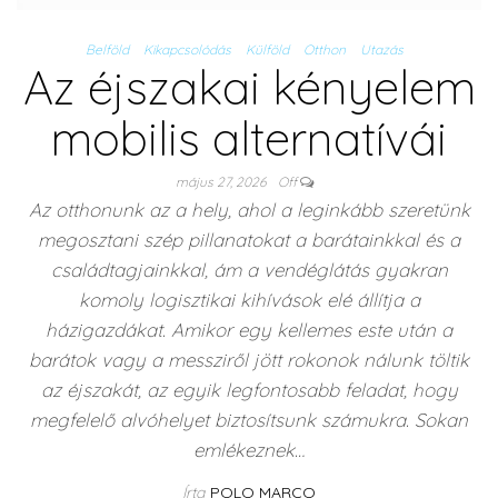
Belföld
Kikapcsolódás
Külföld
Otthon
Utazás
Az éjszakai kényelem
mobilis alternatívái
május 27, 2026
Off
Az otthonunk az a hely, ahol a leginkább szeretünk
megosztani szép pillanatokat a barátainkkal és a
családtagjainkkal, ám a vendéglátás gyakran
komoly logisztikai kihívások elé állítja a
házigazdákat. Amikor egy kellemes este után a
barátok vagy a messziről jött rokonok nálunk töltik
az éjszakát, az egyik legfontosabb feladat, hogy
megfelelő alvóhelyet biztosítsunk számukra. Sokan
emlékeznek…
Írta
POLO MARCO