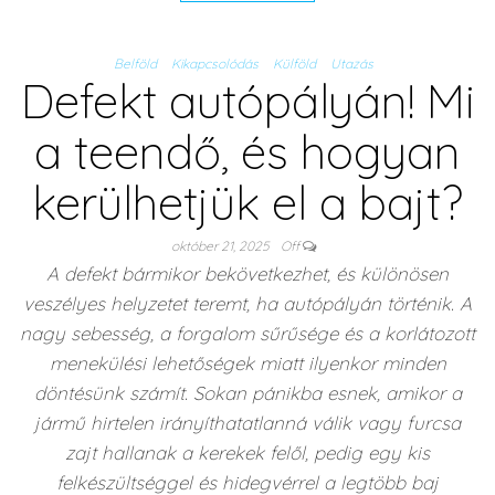
Belföld
Kikapcsolódás
Külföld
Utazás
Defekt autópályán! Mi
a teendő, és hogyan
kerülhetjük el a bajt?
október 21, 2025
Off
A defekt bármikor bekövetkezhet, és különösen
veszélyes helyzetet teremt, ha autópályán történik. A
nagy sebesség, a forgalom sűrűsége és a korlátozott
menekülési lehetőségek miatt ilyenkor minden
döntésünk számít. Sokan pánikba esnek, amikor a
jármű hirtelen irányíthatatlanná válik vagy furcsa
zajt hallanak a kerekek felől, pedig egy kis
felkészültséggel és hidegvérrel a legtöbb baj