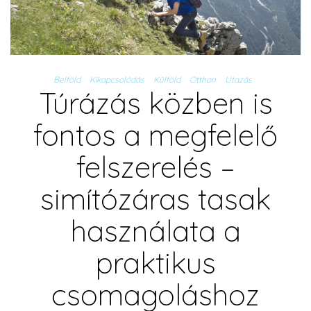
Belföld
Kikapcsolódás
Külföld
Otthon
Utazás
Túrázás közben is
fontos a megfelelő
felszerelés –
simítózáras tasak
használata a
praktikus
csomagoláshoz