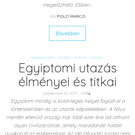
megelőzhető. Ebben…
Írta
POLO MARCO
Bővebben
Kikapcsolódás
Külföld
Kultúra
Utazás
Egyiptomi utazás
élményei és titkai
szeptember 30, 2025
Off
Egyiptom mindig is különleges helyet foglalt el a
történelemben és az utazók képzeletében. A Nílus
mentén elterülő ország már több ezer éve ad otthont
olyan civilizációnak, amely maradandó hatást
gyakorolt az emberiségre. Az ide látogató turista nem