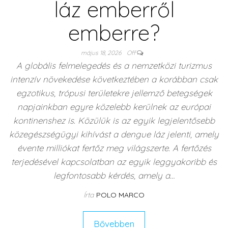
láz emberről
emberre?
május 18, 2026
Off
A globális felmelegedés és a nemzetközi turizmus
intenzív növekedése következtében a korábban csak
egzotikus, trópusi területekre jellemző betegségek
napjainkban egyre közelebb kerülnek az európai
kontinenshez is. Közülük is az egyik legjelentősebb
közegészségügyi kihívást a dengue láz jelenti, amely
évente milliókat fertőz meg világszerte. A fertőzés
terjedésével kapcsolatban az egyik leggyakoribb és
legfontosabb kérdés, amely a…
Írta
POLO MARCO
Bővebben