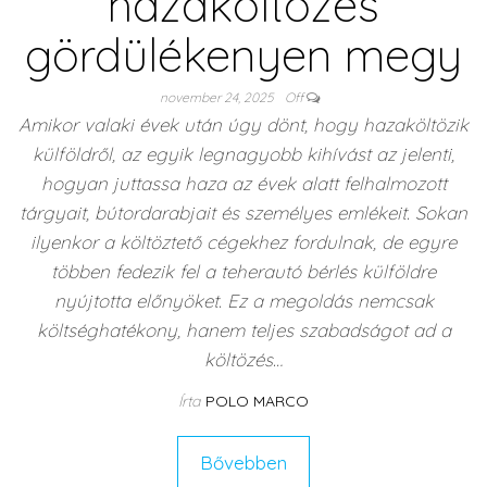
hazaköltözés
gördülékenyen megy
november 24, 2025
Off
Amikor valaki évek után úgy dönt, hogy hazaköltözik
külföldről, az egyik legnagyobb kihívást az jelenti,
hogyan juttassa haza az évek alatt felhalmozott
tárgyait, bútordarabjait és személyes emlékeit. Sokan
ilyenkor a költöztető cégekhez fordulnak, de egyre
többen fedezik fel a teherautó bérlés külföldre
nyújtotta előnyöket. Ez a megoldás nemcsak
költséghatékony, hanem teljes szabadságot ad a
költözés…
Írta
POLO MARCO
Bővebben