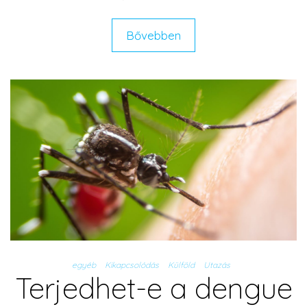
Bővebben
egyéb
Kikapcsolódás
Külföld
Utazás
Terjedhet-e a dengue