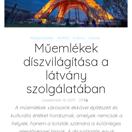
Kikapcsolódás
Külföld
Kultúra
Utazás
Műemlékek
díszvilágítása a
látvány
szolgálatában
szeptember 16, 2025
Off
A műemlékek városaink ékkövei építészeti és
kulturális értéket hordoznak, amelyek nemcsak a
helyiek, hanem a turisták számára is különleges
jelentőséggel bírnak. A díszvilágítás egyik