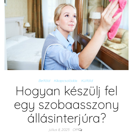
Belföld
Kikapcsolódás
Külföld
Hogyan készülj fel
egy szobaasszony
állásinterjúra?
július 8, 2025
Off