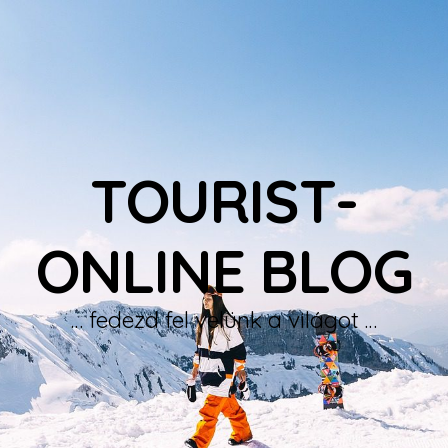
TOURIST-
ONLINE BLOG
… fedezd fel velünk a világot …