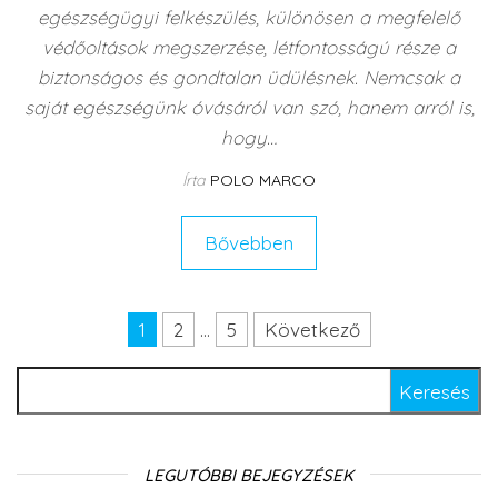
egészségügyi felkészülés, különösen a megfelelő
védőoltások megszerzése, létfontosságú része a
biztonságos és gondtalan üdülésnek. Nemcsak a
saját egészségünk óvásáról van szó, hanem arról is,
hogy…
Írta
POLO MARCO
Bővebben
1
2
…
5
Következő
Bejegyzés navigáció
Keresés:
LEGUTÓBBI BEJEGYZÉSEK