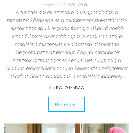
augusztus 26, 2025
Off
A túrázás sokak számára a kikapcsolódás, a
természet közelsége és a mindennapi stressztől való
elszakadás egyik legjobb formája. Akár rövidebb
kirándulásról, akár többnapos túráról van szó, a
megfelelő felszerelés kiválasztása alapvetően
meghatározza az élményt. Egy jól megpakolt
hátizsák biztonságot és kényelmet nyújt, míg a
hiányos előkészület könnyen kellemetlen helyzeteket
okozhat. Sokan gondolnak a megfelelő lábbelire,…
Írta
POLO MARCO
Bővebben