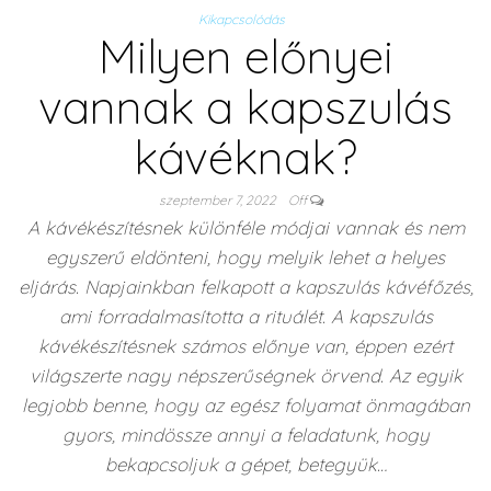
Kikapcsolódás
Milyen előnyei
vannak a kapszulás
kávéknak?
szeptember 7, 2022
Off
A kávékészítésnek különféle módjai vannak és nem
egyszerű eldönteni, hogy melyik lehet a helyes
eljárás. Napjainkban felkapott a kapszulás kávéfőzés,
ami forradalmasította a rituálét. A kapszulás
kávékészítésnek számos előnye van, éppen ezért
világszerte nagy népszerűségnek örvend. Az egyik
legjobb benne, hogy az egész folyamat önmagában
gyors, mindössze annyi a feladatunk, hogy
bekapcsoljuk a gépet, betegyük…