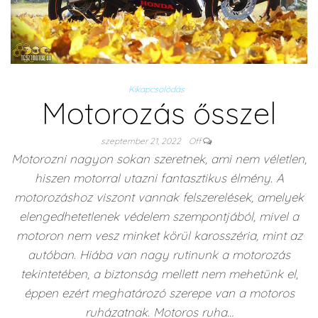
Kikapcsolódás
Motorozás ősszel
szeptember 21, 2022
Off
Motorozni nagyon sokan szeretnek, ami nem véletlen,
hiszen motorral utazni fantasztikus élmény. A
motorozáshoz viszont vannak felszerelések, amelyek
elengedhetetlenek védelem szempontjából, mivel a
motoron nem vesz minket körül karosszéria, mint az
autóban. Hiába van nagy rutinunk a motorozás
tekintetében, a biztonság mellett nem mehetünk el,
éppen ezért meghatározó szerepe van a motoros
ruházatnak. Motoros ruha…