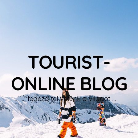
TOURIST-
ONLINE BLOG
… fedezd fel velünk a világot …