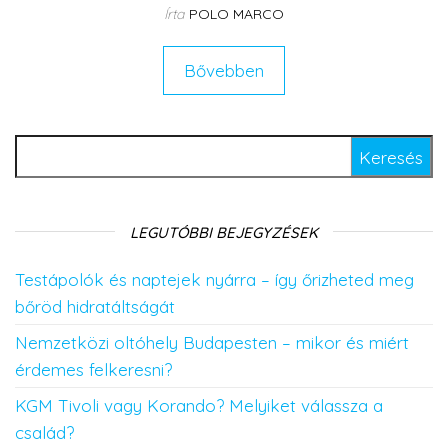
Írta
POLO MARCO
Bővebben
Keresés:
LEGUTÓBBI BEJEGYZÉSEK
Testápolók és naptejek nyárra – így őrizheted meg
bőröd hidratáltságát
Nemzetközi oltóhely Budapesten – mikor és miért
érdemes felkeresni?
KGM Tivoli vagy Korando? Melyiket válassza a
család?