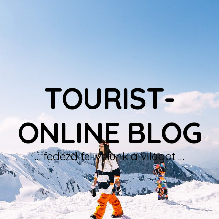
TOURIST-
ONLINE BLOG
… fedezd fel velünk a világot …