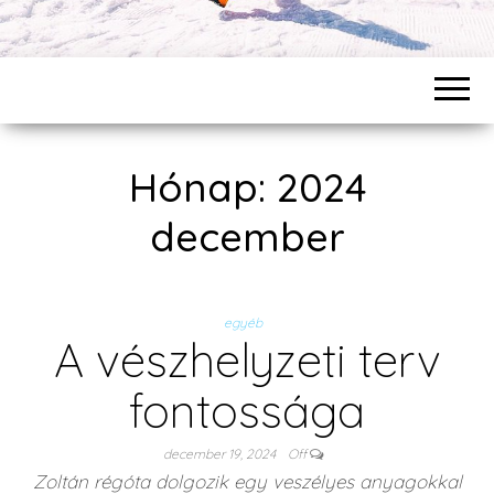
Hónap: 2024
december
egyéb
A vészhelyzeti terv
fontossága
december 19, 2024
Off
Zoltán régóta dolgozik egy veszélyes anyagokkal