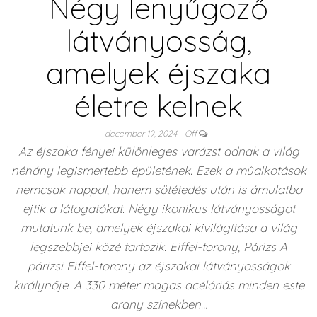
Négy lenyűgöző
látványosság,
amelyek éjszaka
életre kelnek
december 19, 2024
Off
Az éjszaka fényei különleges varázst adnak a világ
néhány legismertebb épületének. Ezek a műalkotások
nemcsak nappal, hanem sötétedés után is ámulatba
ejtik a látogatókat. Négy ikonikus látványosságot
mutatunk be, amelyek éjszakai kivilágítása a világ
legszebbjei közé tartozik. Eiffel-torony, Párizs A
párizsi Eiffel-torony az éjszakai látványosságok
királynője. A 330 méter magas acélóriás minden este
arany színekben…