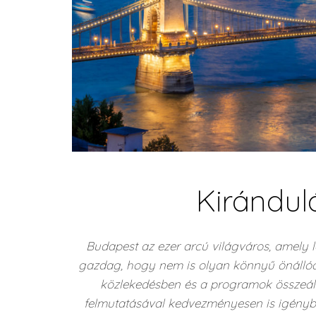
Kirándul
Budapest az ezer arcú világváros, amely
gazdag, hogy nem is olyan könnyű önálló
közlekedésben és a programok összeállí
felmutatásával kedvezményesen is igényb