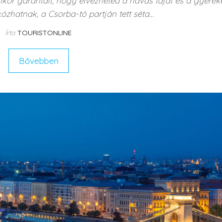
nkor garantált, hogy élvezheted a havas tájat és a gyerek
zhatnak, a Csorba-tó partján tett séta…
Írta
TOURISTONLINE
Bővebben