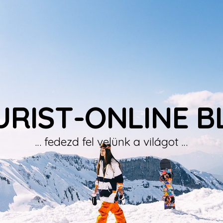
URIST-ONLINE B
… fedezd fel velünk a világot …