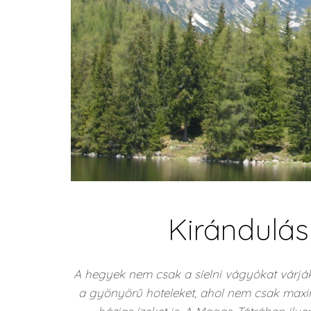
Kirándulá
A hegyek nem csak a síelni vágyókat várják, 
a gyönyörű hoteleket, ahol nem csak maxim