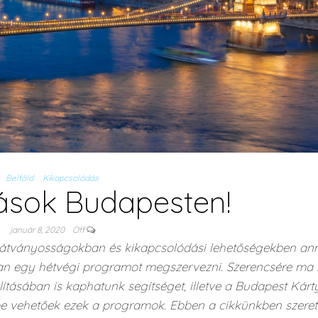
Belföld
Kikapcsolódás
ások Budapesten!
január 8, 2020
Off
 látványosságokban és kikapcsolódási lehetőségekben an
an egy hétvégi programot megszervezni. Szerencsére ma
tásában is kaphatunk segítséget, illetve a Budapest Kárt
e vehetőek ezek a programok. Ebben a cikkünkben szere