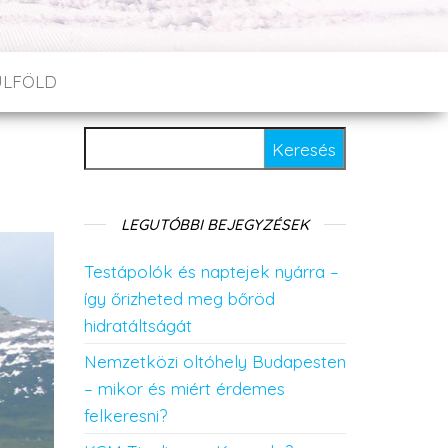
ÜLFÖLD
Keresés:
LEGUTÓBBI BEJEGYZÉSEK
Testápolók és naptejek nyárra –
így őrizheted meg bőröd
hidratáltságát
Nemzetközi oltóhely Budapesten
– mikor és miért érdemes
felkeresni?