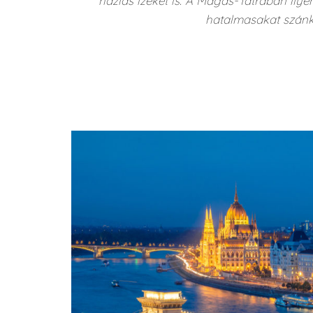
házias ízeket is. A Magas-Tátrában ilye
hatalmasakat szánkó