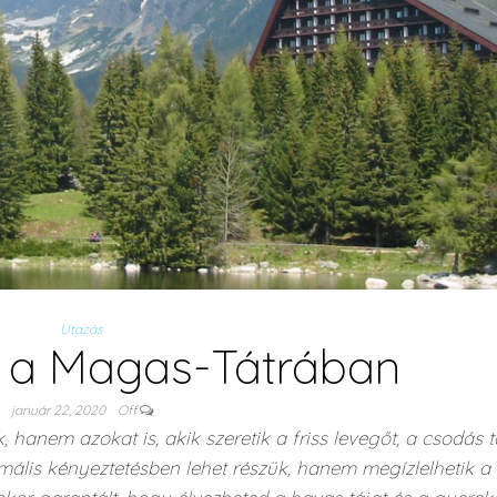
Utazás
s a Magas-Tátrában
január 22, 2020
Off
hanem azokat is, akik szeretik a friss levegőt, a csodás t
ális kényeztetésben lehet részük, hanem megízlelhetik a