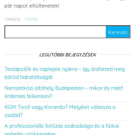
pár napot eltöltenetek!
Category
Utazás
Keresés:
LEGUTÓBBI BEJEGYZÉSEK
Testápolók és naptejek nyárra – így őrizheted meg
bőröd hidratáltságát
Nemzetközi oltóhely Budapesten – mikor és miért
érdemes felkeresni?
KGM Tivoli vagy Korando? Melyiket válassza a
család?
A professzionális fotózás szabadsága és a fizikai
terhelés csökkentése