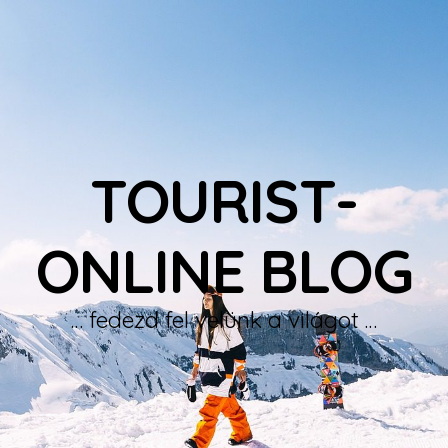
TOURIST-
ONLINE BLOG
… fedezd fel velünk a világot …