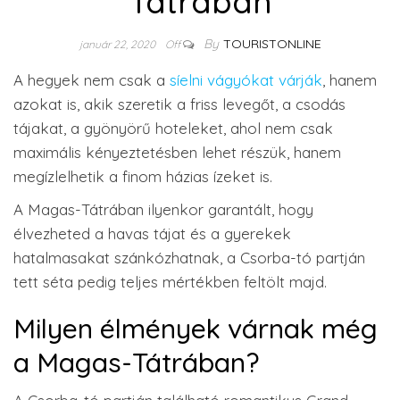
Tátrában
By
TOURISTONLINE
január 22, 2020
Off
A hegyek nem csak a
síelni vágyókat várják
, hanem
azokat is, akik szeretik a friss levegőt, a csodás
tájakat, a gyönyörű hoteleket, ahol nem csak
maximális kényeztetésben lehet részük, hanem
megízlelhetik a finom házias ízeket is.
A Magas-Tátrában ilyenkor garantált, hogy
élvezheted a havas tájat és a gyerekek
hatalmasakat szánkózhatnak, a Csorba-tó partján
tett séta pedig teljes mértékben feltölt majd.
Milyen élmények várnak még
a Magas-Tátrában?