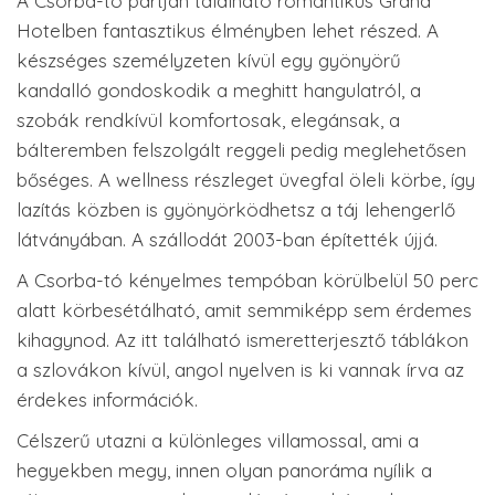
A Csorba-tó partján található romantikus Grand
Hotelben fantasztikus élményben lehet részed. A
készséges személyzeten kívül egy gyönyörű
kandalló gondoskodik a meghitt hangulatról, a
szobák rendkívül komfortosak, elegánsak, a
bálteremben felszolgált reggeli pedig meglehetősen
bőséges. A wellness részleget üvegfal öleli körbe, így
lazítás közben is gyönyörködhetsz a táj lehengerlő
látványában. A szállodát 2003-ban építették újjá.
A Csorba-tó kényelmes tempóban körülbelül 50 perc
alatt körbesétálható, amit semmiképp sem érdemes
kihagynod. Az itt található ismeretterjesztő táblákon
a szlovákon kívül, angol nyelven is ki vannak írva az
érdekes információk.
Célszerű utazni a különleges villamossal, ami a
hegyekben megy, innen olyan panoráma nyílik a