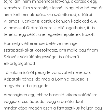
tájra, ami nem mindennapi látvány, akárcsak egy
természetfilm szereplője lennél. Nagyobb hó esetén
nem kell fennakadásokra számítanod, a tátrai
villamos ilyenkor is gördülékenyen közlekedik. A
villamossal Ótátrafüredre is ellátogathatsz, itt is
tehetsz egy sétát a jellegzetes épületek között.
Bármelyik étterembe betérve mennyei
sztrapacskákat kóstolhatsz, ami mellé egy finom
Szlovák sörkülönlegességet is célszerű
elkortyolgatnod.
Tátralomnicáról pedig felvonóval elmehetsz a
Kőpataki tóhoz, de még a Lomnici csúcsig is
megveheted a jegyedet.
Amennyiben egy ehhez hasonló kikapcsolódásra
vágysz a családoddal vagy a barátaiddal,
mindenképp megéri ezen a fantasztikus helyen egy