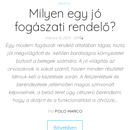
Belföld
Milyen egy jó
fogászati rendelő?
március 14, 2023
Off
Egy modern fogászati rendelő általában tágas, tiszta,
jól megvilágított és kellően barátságos környezetet
biztosít a betegek számára. A jó világítás az
orvosoknak is sokat számít, hiszen minden részletet
látniuk kell a kezelések során. A felszerelések és
berendezések jellemzően magas színvonalt
képviselnek, a belső teret úgy célszerű berendezni,
hogy a dizájnt és a funkcionalitást is ötvözze,…
Írta
POLO MARCO
Bővebben