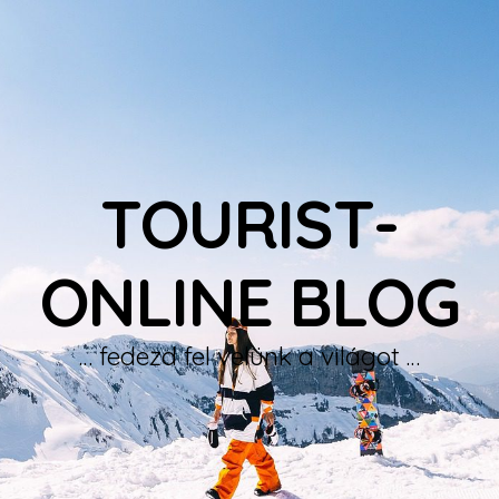
TOURIST-
ONLINE BLOG
… fedezd fel velünk a világot …