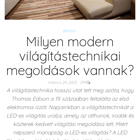
Belföld
Milyen modern
világítástechnikai
megoldások vannak?
március 29, 2023
Off
A világítástechnika hosszú utat tett meg azóta, hogy
Thomas Edison a 19. században feltalálta az első
elektromos izzót. Napjainkban a világítástechnikát a
LED-es világítás uralja, amely az otthonok, irodák és
közterek kedvelt világítási megoldása lett. Miért
népszerű manapság a LED-es világítás? A LED