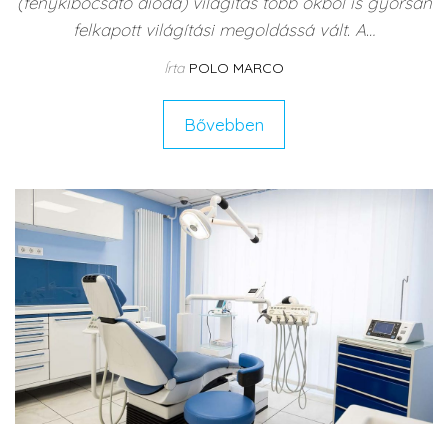
(fénykibocsátó dióda) világítás több okból is gyorsan
felkapott világítási megoldássá vált. A…
Írta
POLO MARCO
Bővebben