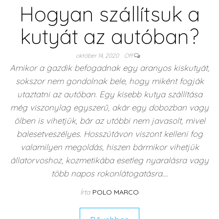
Hogyan szállítsuk a
kutyát az autóban?
október 14, 2020
Off
Amikor a gazdik befogadnak egy aranyos kiskutyát,
sokszor nem gondolnak bele, hogy miként fogják
utaztatni az autóban. Egy kisebb kutya szállítása
még viszonylag egyszerű, akár egy dobozban vagy
ölben is vihetjük, bár az utóbbi nem javasolt, mivel
balesetveszélyes. Hosszútávon viszont kelleni fog
valamilyen megoldás, hiszen bármikor vihetjük
állatorvoshoz, kozmetikába esetleg nyaralásra vagy
több napos rokonlátogatásra.…
Írta
POLO MARCO