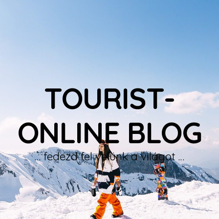
TOURIST-
ONLINE BLOG
… fedezd fel velünk a világot …