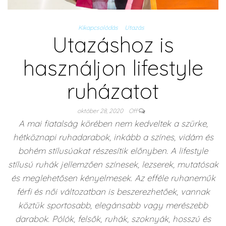
Kikapcsolódás
Utazás
Utazáshoz is
használjon lifestyle
ruházatot
október 28, 2020
Off
A mai fiatalság körében nem kedveltek a szürke,
hétköznapi ruhadarabok, inkább a színes, vidám és
bohém stílusúakat részesítik előnyben. A lifestyle
stílusú ruhák jellemzően színesek, lezserek, mutatósak
és meglehetősen kényelmesek. Az efféle ruhaneműk
férfi és női változatban is beszerezhetőek, vannak
köztük sportosabb, elegánsabb vagy merészebb
darabok. Pólók, felsők, ruhák, szoknyák, hosszú és