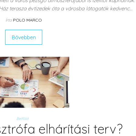
llett a város pezsgő atmoszférájából is ízelítőt kaphatnak.
Ház terasza évtizedek óta a városba látogatók kedvenc…
Írta
POLO MARCO
Bővebben
Belföld
ztrófa elhárítási terv?