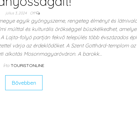
ványosságait!
július 3, 2024
Off
gye egyik gyöngyszeme, rengeteg élményt és látnivalót
mi múlttal és kulturális örökséggel büszkélkedhet, amely
 Lajta-folyó partján fekvő település több évszázados épít
ettel várja az érdeklődőket. A Szent Gotthárd-templom az
zeti alkotás Mosonmagyaróváron. A barokk…
Írta
TOURISTONLINE
Bővebben