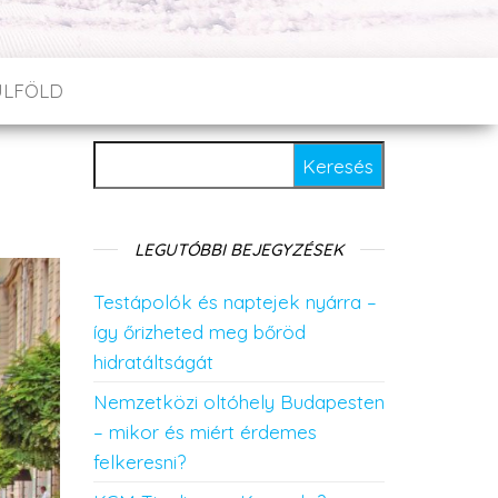
ÜLFÖLD
Keresés:
LEGUTÓBBI BEJEGYZÉSEK
Testápolók és naptejek nyárra –
így őrizheted meg bőröd
hidratáltságát
Nemzetközi oltóhely Budapesten
– mikor és miért érdemes
felkeresni?