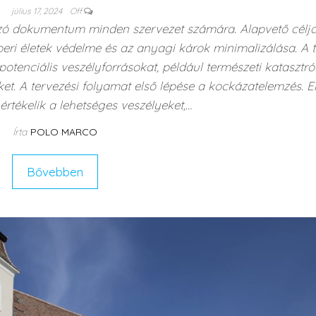
július 17, 2024
Off
rozó dokumentum minden szervezet számára. Alapvető célj
eri életek védelme és az anyagi károk minimalizálása. A t
otenciális veszélyforrásokat, például természeti katasztró
et. A tervezési folyamat első lépése a kockázatelemzés. E
értékelik a lehetséges veszélyeket,…
Írta
POLO MARCO
Bővebben