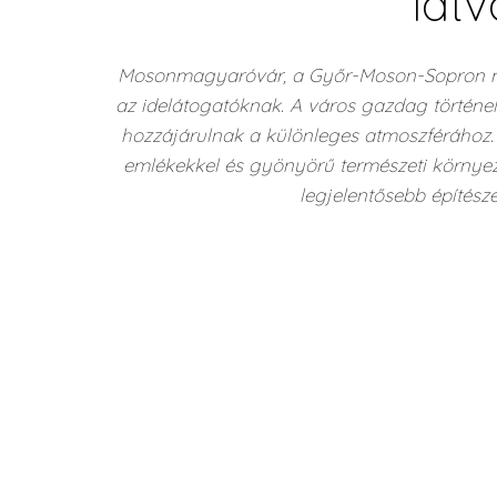
lát
Mosonmagyaróvár, a Győr-Moson-Sopron me
az idelátogatóknak. A város gazdag történel
hozzájárulnak a különleges atmoszférához. A
emlékekkel és gyönyörű természeti környez
legjelentősebb építés