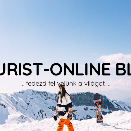
URIST-ONLINE B
… fedezd fel velünk a világot …