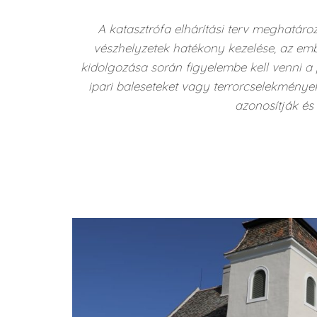
A katasztrófa elhárítási terv meghatá
vészhelyzetek hatékony kezelése, az emb
kidolgozása során figyelembe kell venni a p
ipari baleseteket vagy terrorcselekmények
azonosítják és 