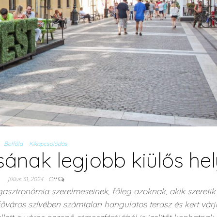
Belföld
Kikapcsolódás
ának legjobb kiülős hel
július 31, 2024
Off
gasztronómia szerelmeseinek, főleg azoknak, akik szeretik
őváros szívében számtalan hangulatos terasz és kert várj