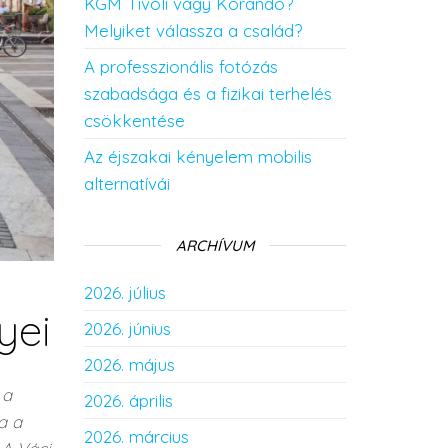
KGM Tivoli vagy Korando?
Melyiket válassza a család?
A professzionális fotózás
szabadsága és a fizikai terhelés
csökkentése
Az éjszakai kényelem mobilis
alternatívái
ARCHÍVUM
2026. július
yei
2026. június
2026. május
 a
2026. április
a a
2026. március