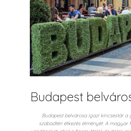
Budapest belváros
Budapest belvárosa igazi kincsestár a 
szabadtéri étkezés élményét. A magyar f