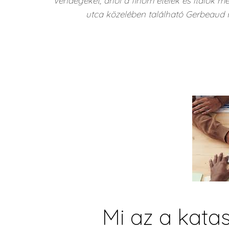
vendégeket, ahol a finom ételek és italok me
utca közelében található Gerbeaud 
Mi az a katas