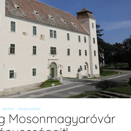
Belföld
Kikapcsolódás
eg Mosonmagyaróvár