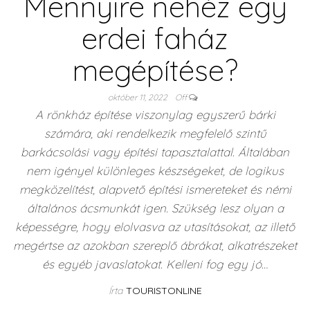
Mennyire nehéz egy
erdei faház
megépítése?
október 11, 2022
Off
A rönkház építése viszonylag egyszerű bárki
számára, aki rendelkezik megfelelő szintű
barkácsolási vagy építési tapasztalattal. Általában
nem igényel különleges készségeket, de logikus
megközelítést, alapvető építési ismereteket és némi
általános ácsmunkát igen. Szükség lesz olyan a
képességre, hogy elolvasva az utasításokat, az illető
megértse az azokban szereplő ábrákat, alkatrészeket
és egyéb javaslatokat. Kelleni fog egy jó…
Írta
TOURISTONLINE