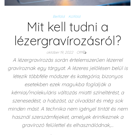
Belföld
Külföld
Mit kell tudni a
lézergravírozásról?
október 19, 2022
Off
A lézergravírozás során értelemszerűen lézerrel
gravíroznak egy tárgyat. A lézeres jelölésen belül is
létezik többféle módszer és kategória, bizonyos
esetekben ezek magukba foglalják a
kémiai/molekuláris változás miatti színeltérést, a
szenesedést, a habzást, az olvadást és még sok
minden mást. A technika nem igényel tintát és nem
használ szerszámfejeket, amelyek érintkeznek a
gravírozó felülettel és elhasználódnak,…