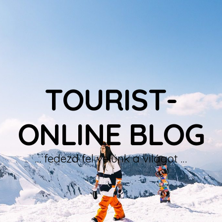
TOURIST-
ONLINE BLOG
… fedezd fel velünk a világot …