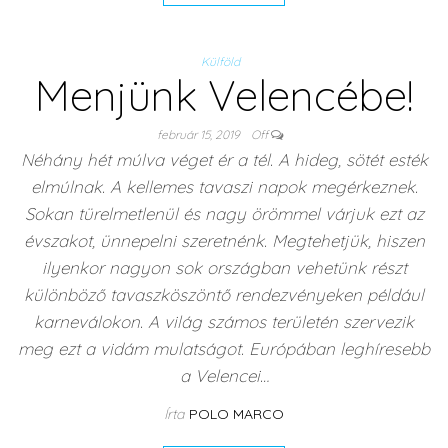
Külföld
Menjünk Velencébe!
február 15, 2019
Off
Néhány hét múlva véget ér a tél. A hideg, sötét esték
elmúlnak. A kellemes tavaszi napok megérkeznek.
Sokan türelmetlenül és nagy örömmel várjuk ezt az
évszakot, ünnepelni szeretnénk. Megtehetjük, hiszen
ilyenkor nagyon sok országban vehetünk részt
különböző tavaszköszöntő rendezvényeken például
karneválokon. A világ számos területén szervezik
meg ezt a vidám mulatságot. Európában leghíresebb
a Velencei…
Írta
POLO MARCO