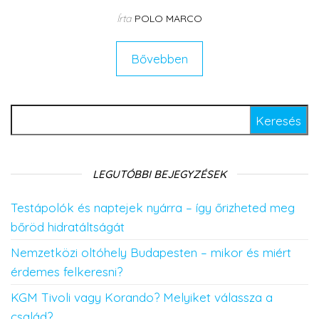
Írta
POLO MARCO
Bővebben
Keresés:
LEGUTÓBBI BEJEGYZÉSEK
Testápolók és naptejek nyárra – így őrizheted meg
bőröd hidratáltságát
Nemzetközi oltóhely Budapesten – mikor és miért
érdemes felkeresni?
KGM Tivoli vagy Korando? Melyiket válassza a
család?