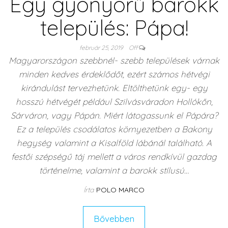
Egy gyönyörű barokk
település: Pápa!
február 25, 2019
Off
Magyarországon szebbnél- szebb települések várnak
minden kedves érdeklődőt, ezért számos hétvégi
kirándulást tervezhetünk. Eltölthetünk egy- egy
hosszú hétvégét például Szilvásváradon Hollókőn,
Sárváron, vagy Pápán. Miért látogassunk el Pápára?
Ez a település csodálatos környezetben a Bakony
hegység valamint a Kisalföld lábánál található. A
festői szépségű táj mellett a város rendkívül gazdag
történelme, valamint a barokk stílusú…
Írta
POLO MARCO
Bővebben