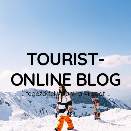
TOURIST-
ONLINE BLOG
… fedezd fel velünk a világot …