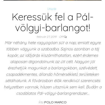
Utazás
Keressük fel a Pál-
völgyi-barlangot!
február 27, 2019
Off
Már néhány hete ragyogóan süt a nap, emiatt egyre
többen vágyunk a szabadba. Sajnos azonban a táj
kopár, az időjárás kiszámíthatatlan, ezért érdemes
alaposan átgondolnunk az úti célt. Nagyon jól
érezhetjük magunkat a barlangokban, szélvédett,
csapadékmentes, állandó hőmérsékletű területeken
sétálhatunk. A fővárosban élők rendkívül szerencsés
helyzetben vannak, hiszen utazniuk sem kell. Budán a
csodálatos Pál-völgyi-barlangrendszer…
Írta
POLO MARCO