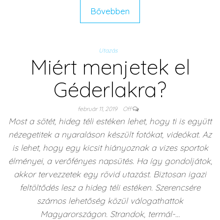
Bővebben
Utazás
Miért menjetek el
Géderlakra?
február 11, 2019
Off
Most a sötét, hideg téli estéken lehet, hogy ti is együtt
nézegetitek a nyaraláson készült fotókat, videókat. Az
is lehet, hogy egy kicsit hiányoznak a vizes sportok
élményei, a verőfényes napsütés. Ha így gondoljátok,
akkor tervezzetek egy rövid utazást. Biztosan igazi
feltöltődés lesz a hideg téli estéken. Szerencsére
számos lehetőség közül válogathattok
Magyarországon. Strandok, termál-…