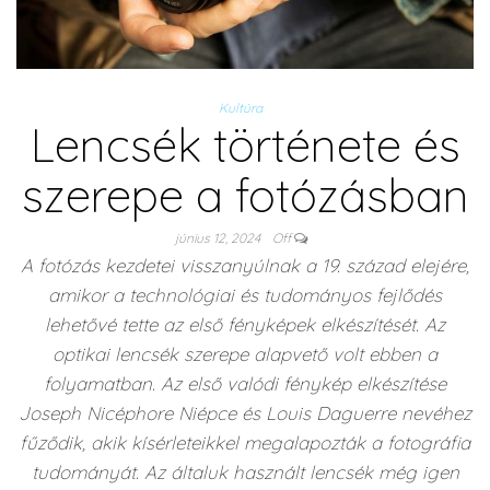
Kultúra
Lencsék története és
szerepe a fotózásban
június 12, 2024
Off
A fotózás kezdetei visszanyúlnak a 19. század elejére,
amikor a technológiai és tudományos fejlődés
lehetővé tette az első fényképek elkészítését. Az
optikai lencsék szerepe alapvető volt ebben a
folyamatban. Az első valódi fénykép elkészítése
Joseph Nicéphore Niépce és Louis Daguerre nevéhez
fűződik, akik kísérleteikkel megalapozták a fotográfia
tudományát. Az általuk használt lencsék még igen