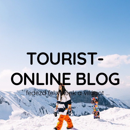
TOURIST-
ONLINE BLOG
… fedezd fel velünk a világot …