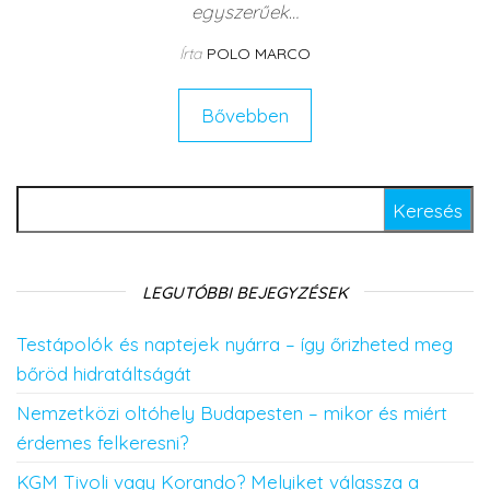
egyszerűek…
Írta
POLO MARCO
Bővebben
Keresés:
LEGUTÓBBI BEJEGYZÉSEK
Testápolók és naptejek nyárra – így őrizheted meg
bőröd hidratáltságát
Nemzetközi oltóhely Budapesten – mikor és miért
érdemes felkeresni?
KGM Tivoli vagy Korando? Melyiket válassza a