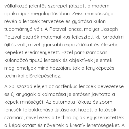
vállalkozó jelentős szerepet játszott a modern
optikai ipar megalapításában. Zeiss munkássága
révén a lencsék tervezése és gyártása külön
tudománnyá vált. A Petzval lencse, melyet Joseph
Petzval osztrák matematikus fejlesztett ki, forradalmi
újítás volt, mivel gyorsabb expozíciókat és élesebb
képeket eredményezett. Ezzel párhuzamosan
különböző típusú lencsék és objektívek jelentek
meg, amelyek mind hozzájárultak a fényképezés
technikai előrelépéséhez.
A 20. század elején az aszférikus lencsék bevezetése
és új anyagok alkalmazása jelentősen javította a
képek minőségét. Az automata fókusz és zoom
lencsék felbukkanása újításokat hozott a fotósok
számára, mivel ezek a technológiák egyszerűsítették
a képalkotást és növelték a kreatív lehetőségeket. A