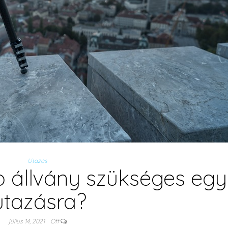
Utazás
 állvány szükséges egy
utazásra?
július 14, 2021
Off