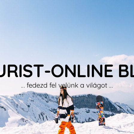
URIST-ONLINE B
… fedezd fel velünk a világot …