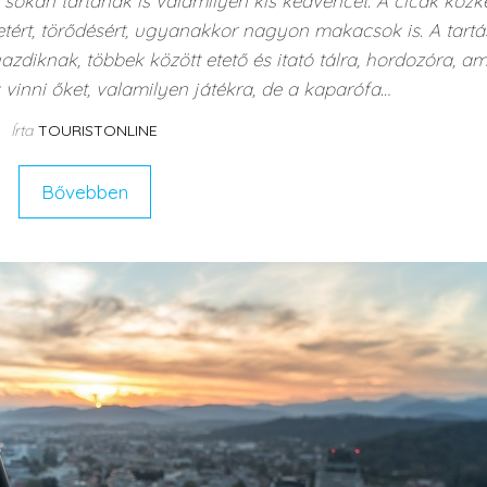
 sokan tartanak is valamilyen kis kedvencet. A cicák közk
etért, törődésért, ugyanakkor nagyon makacsok is. A tart
zdiknak, többek között etető és itató tálra, hordozóra, am
vinni őket, valamilyen játékra, de a kaparófa…
Írta
TOURISTONLINE
Bővebben