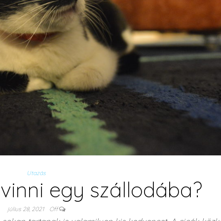
Utazás
 vinni egy szállodába?
július 28, 2021
Off