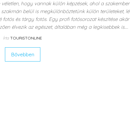
m véletlen, hogy vannak külön képzések, ahol a szakembe
s szakmán belül is megkülönböztetünk külön területeket, lé
é fotós és tárgy fotós. Egy profi fotósorozat készítése akár
emzően élvezik az egészet, általában még a legkisebbek is.…
Írta
TOURISTONLINE
Bővebben