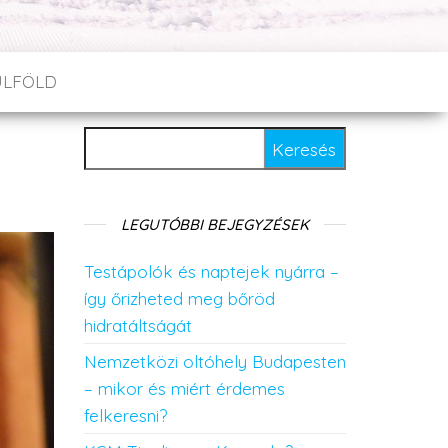
ÜLFÖLD
Keresés:
LEGUTÓBBI BEJEGYZÉSEK
Testápolók és naptejek nyárra –
így őrizheted meg bőröd
hidratáltságát
Nemzetközi oltóhely Budapesten
– mikor és miért érdemes
felkeresni?