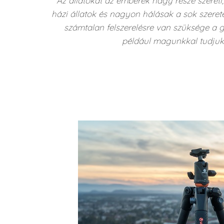
Az állatokat az emberek nagy része szereti,
házi állatok és nagyon hálásak a sok szeret
számtalan felszerelésre van szüksége a ga
például magunkkal tudjuk 