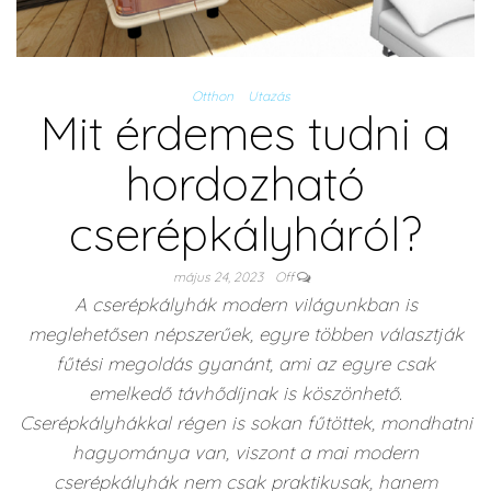
Otthon
Utazás
Mit érdemes tudni a
hordozható
cserépkályháról?
május 24, 2023
Off
A cserépkályhák modern világunkban is
meglehetősen népszerűek, egyre többen választják
fűtési megoldás gyanánt, ami az egyre csak
emelkedő távhődíjnak is köszönhető.
Cserépkályhákkal régen is sokan fűtöttek, mondhatni
hagyománya van, viszont a mai modern
cserépkályhák nem csak praktikusak, hanem