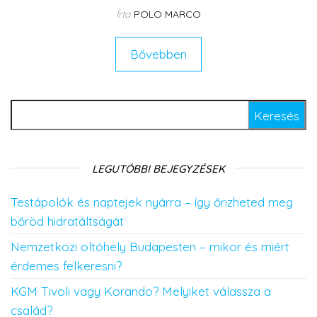
Írta
POLO MARCO
Bővebben
Keresés:
LEGUTÓBBI BEJEGYZÉSEK
Testápolók és naptejek nyárra – így őrizheted meg
bőröd hidratáltságát
Nemzetközi oltóhely Budapesten – mikor és miért
érdemes felkeresni?
KGM Tivoli vagy Korando? Melyiket válassza a
család?