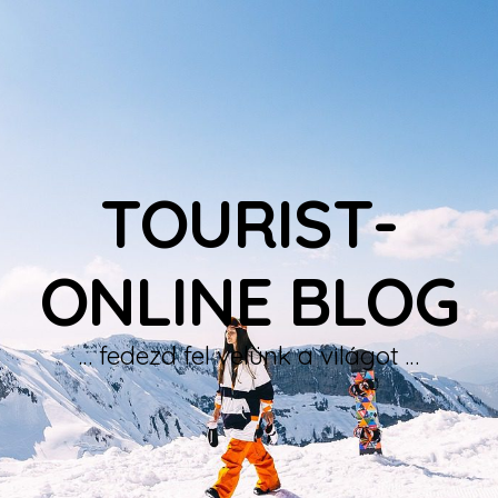
TOURIST-
ONLINE BLOG
… fedezd fel velünk a világot …