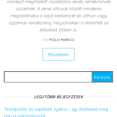
művészt megihletett csodálatos zenés remekművek
születnek. A zenei stílusok között mindenki
megtalálhatja a saját kedvencét és otthon vagy
izgalmas rendezvény helyszíneken is élvezheti az
előadást. Ebben a…
Írta
POLO MARCO
Bővebben
Keresés:
LEGUTÓBBI BEJEGYZÉSEK
Testápolók és naptejek nyárra – így őrizheted meg
bőröd hidratáltságát