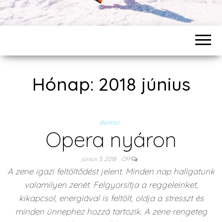
Hónap: 2018 június
Belföld
Opera nyáron
június 3, 2018
Off
A zene igazi feltöltődést jelent. Minden nap hallgatunk
valamilyen zenét. Felgyorsítja a reggeleinket,
kikapcsol, energiával is feltölt, oldja a stresszt és
minden ünnephez hozzá tartozik. A zene rengeteg