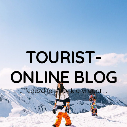
TOURIST-
ONLINE BLOG
… fedezd fel velünk a világot …