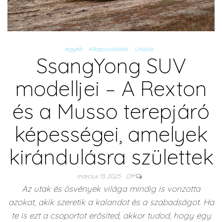
egyéb
Kikapcsolódás
Utazás
SsangYong SUV
modelljei – A Rexton
és a Musso terepjáró
képességei, amelyek
kirándulásra születtek
március 13, 2025
Off
Az utak és ösvények világa mindig is vonzotta
azokat, akik szeretik a kalandot és a szabadságot. Ha
te is ezt a csoportot erősíted, akkor tudod, hogy egy