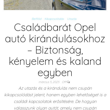
Belföld
Kikapcsolódás
Utazás
Családbarát Opel
autó kirándulásokhoz
– Biztonság,
kényelem és kaland
egyben
március 5, 2025
Off
Az utazás és a kirándulás nem csupán
kikapcsolódást jelent, hanem egyben lehetőséget is a
családi kapcsolatok erősítésére. De hogyan
válasszunk olyan autót, amely nem csupán