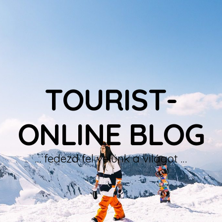
TOURIST-
ONLINE BLOG
… fedezd fel velünk a világot …