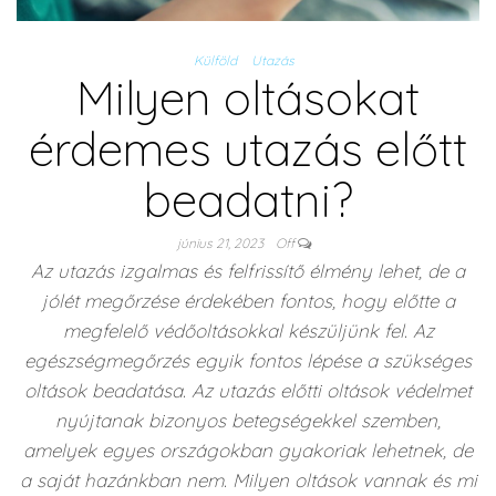
Külföld
Utazás
Milyen oltásokat
érdemes utazás előtt
beadatni?
június 21, 2023
Off
Az utazás izgalmas és felfrissítő élmény lehet, de a
jólét megőrzése érdekében fontos, hogy előtte a
megfelelő védőoltásokkal készüljünk fel. Az
egészségmegőrzés egyik fontos lépése a szükséges
oltások beadatása. Az utazás előtti oltások védelmet
nyújtanak bizonyos betegségekkel szemben,
amelyek egyes országokban gyakoriak lehetnek, de
a saját hazánkban nem. Milyen oltások vannak és mi