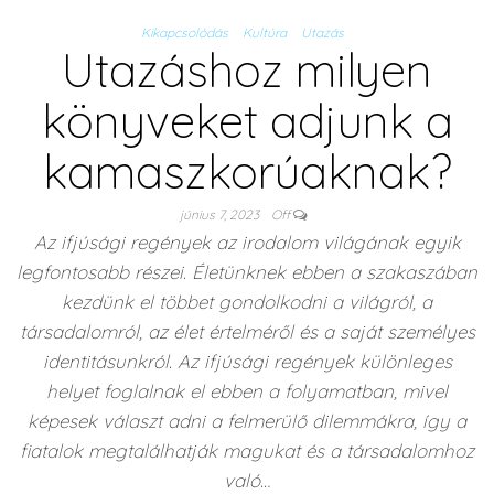
Kikapcsolódás
Kultúra
Utazás
Utazáshoz milyen
könyveket adjunk a
kamaszkorúaknak?
június 7, 2023
Off
Az ifjúsági regények az irodalom világának egyik
legfontosabb részei. Életünknek ebben a szakaszában
kezdünk el többet gondolkodni a világról, a
társadalomról, az élet értelméről és a saját személyes
identitásunkról. Az ifjúsági regények különleges
helyet foglalnak el ebben a folyamatban, mivel
képesek választ adni a felmerülő dilemmákra, így a
fiatalok megtalálhatják magukat és a társadalomhoz
való…