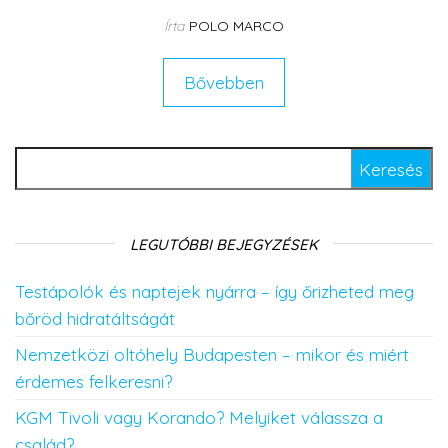
Írta
POLO MARCO
Bővebben
Keresés:
LEGUTÓBBI BEJEGYZÉSEK
Testápolók és naptejek nyárra – így őrizheted meg
bőröd hidratáltságát
Nemzetközi oltóhely Budapesten – mikor és miért
érdemes felkeresni?
KGM Tivoli vagy Korando? Melyiket válassza a
család?