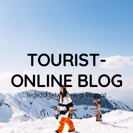
TOURIST-
ONLINE BLOG
… fedezd fel velünk a világot …