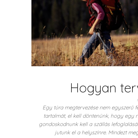
Hogyan ter
Egy túra megtervezése nem egyszerű fel
tartalmát, el kell döntenünk, hogy egy
gondoskodnunk kell a szállás lefoglalásár
jutunk el a helyszínre. Mindezt me