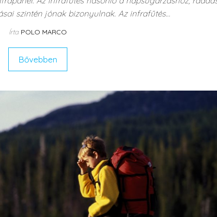
nfrapanel. Az infrafűtés hasonló a napsugárzáshoz, ráadás
ásai szintén jónak bizonyulnak. Az infrafűtés…
Írta
POLO MARCO
Bővebben