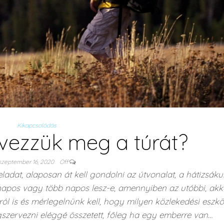
Kikapcsolódás
vezzük meg a túrát?
szeptember 16, 2020
Off
adat, alaposan át kell gondolni az útvonalat, a hátizsák
 napos vagy több napos lesz-e, amennyiben az utóbbi, akk
ól is és mérlegelnünk kell, hogy milyen közlekedési eszkö
gszervezni eléggé összetett, főleg ha egy emberre van…