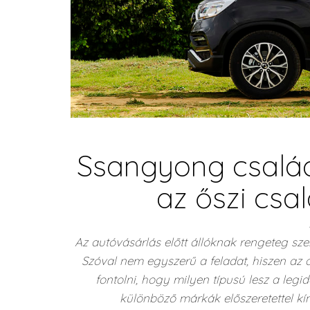
Ssangyong család
az őszi csa
Az autóvásárlás előtt állóknak rengeteg s
Szóval nem egyszerű a feladat, hiszen az au
fontolni, hogy milyen típusú lesz a leg
különböző márkák előszeretettel 