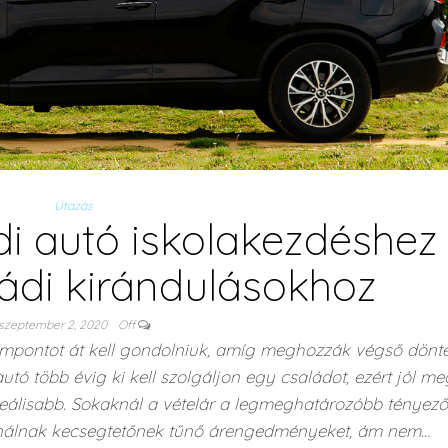
Utazás
i autó iskolakezdéshez
ládi kirándulásokhoz
szeptember 2, 2020
Off
zempontot át kell gondolniuk, amíg meghozzák végső dönté
tó több évig ki kell szolgáljon egy családot, ezért jól meg
ideálisabb. Sokaknál a vételár a legmeghatározóbb tényező
kínálnak kecsegtetőnek tűnő árengedményeket, ám nem…