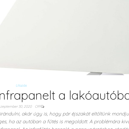
Utazás
nfrapanelt a lakóautób
szeptember 30, 2020
Off
irándulni, akár úgy is, hogy pár éjszakát eltöltünk mondj
es, ha az autóban a fűtés is megoldott. A problémára kiv