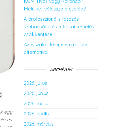
KGM Tivoli vagy Korando?
Melyiket válassza a család?
A professzionális fotózás
szabadsága és a fizikai terhelés
csökkentése
Az éjszakai kényelem mobilis
alternatívái
ARCHÍVUM
2026. július
a
2026. június
2026. május
uk egy
2026. április
áló és
2026. március