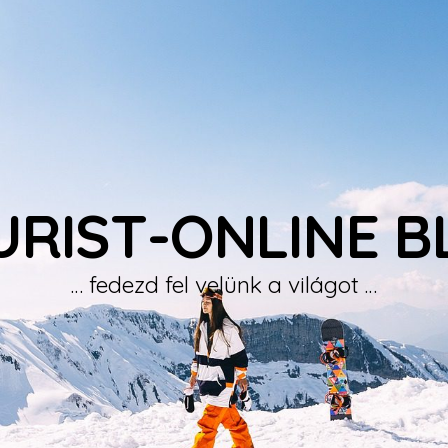
URIST-ONLINE B
… fedezd fel velünk a világot …