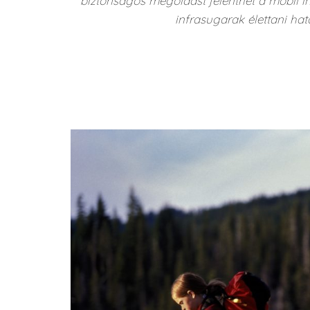
biztonságos megoldást jelenthet a mobil i
infrasugarak élettani hat