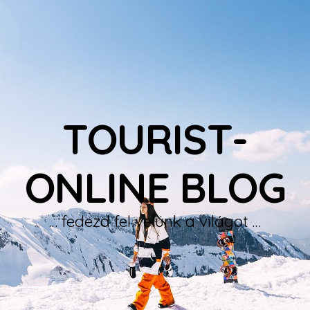
TOURIST-
ONLINE BLOG
… fedezd fel velünk a világot …