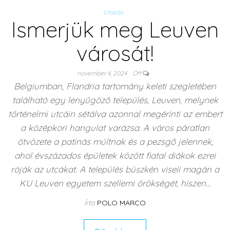
Utazás
Ismerjük meg Leuven
városát!
november 4, 2024
Off
Belgiumban, Flandria tartomány keleti szegletében
található egy lenyűgöző település, Leuven, melynek
történelmi utcáin sétálva azonnal megérinti az embert
a középkori hangulat varázsa. A város páratlan
ötvözete a patinás múltnak és a pezsgő jelennek,
ahol évszázados épületek között fiatal diákok ezrei
róják az utcákat. A település büszkén viseli magán a
KU Leuven egyetem szellemi örökségét, hiszen…
Írta
POLO MARCO