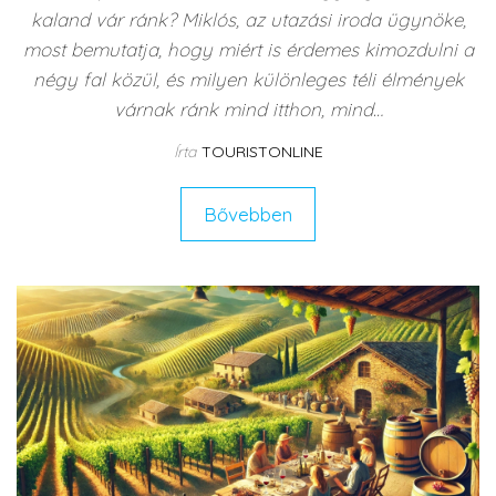
kaland vár ránk? Miklós, az utazási iroda ügynöke,
most bemutatja, hogy miért is érdemes kimozdulni a
négy fal közül, és milyen különleges téli élmények
várnak ránk mind itthon, mind…
Írta
TOURISTONLINE
Bővebben