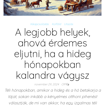
Kikapcsolódás
Külföld
Utazás
A legjobb helyek,
ahová érdemes
eljutni, ha a hideg
hónapokban
kalandra vágysz
november 29, 2024
Off
Téli hónapokban, amikor a hideg és a hó betakarja a
tájat, sokan inkább a kényelmes otthoni pihenést
választják, de mi van akkor, ha egy izgalmas téli