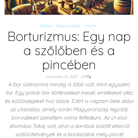
Belföld
Kikapcsolódás
Utazás
Borturizmus: Egy nap
a szőlőben és a
pincében
november 25, 2024
Off
A bor számomra mindig is több volt, mint egyszerű
ital. Egy pohár bor történeteket mesél, emlékeket idéz,
és közösségeket hoz össze. Ezért is vágtam bele abba
az utazásba, amely során Magyarország legjobb
borvidékeit szerettem volna felfedezni. Az út első
állomása Tokaj volt, ahol a dombok között elterülő
szőlőültetvények és a borászatok mély pincéi