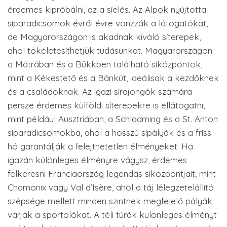
érdemes kipróbálni, az a síelés. Az Alpok nyújtotta
síparadicsomok évről évre vonzzák a látogatókat,
de Magyarországon is akadnak kiváló síterepek,
ahol tökéletesíthetjük tudásunkat. Magyarországon
a Mátrában és a Bükkben található síközpontok,
mint a Kékestető és a Bánkút, ideálisak a kezdőknek
és a családoknak. Az igazi sírajongók számára
persze érdemes külföldi síterepekre is ellátogatni,
mint például Ausztriában, a Schladming és a St. Anton
síparadicsomokba, ahol a hosszú sípályák és a friss
hó garantálják a felejthetetlen élményeket. Ha
igazán különleges élményre vágysz, érdemes
felkeresni Franciaország legendás síközpontjait, mint
Chamonix vagy Val d’Isère, ahol a táj lélegzetelállító
szépsége mellett minden szintnek megfelelő pályák
várják a sportolókat. A téli túrák különleges élményt