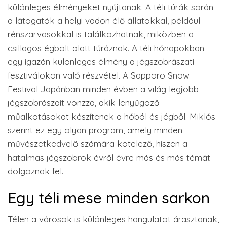
különleges élményeket nyújtanak. A téli túrák során
a látogatók a helyi vadon élő állatokkal, például
rénszarvasokkal is találkozhatnak, miközben a
csillagos égbolt alatt túráznak. A téli hónapokban
egy igazán különleges élmény a jégszobrászati
fesztiválokon való részvétel. A Sapporo Snow
Festival Japánban minden évben a világ legjobb
jégszobrászait vonzza, akik lenyűgöző
műalkotásokat készítenek a hóból és jégből. Miklós
szerint ez egy olyan program, amely minden
művészetkedvelő számára kötelező, hiszen a
hatalmas jégszobrok évről évre más és más témát
dolgoznak fel.
Egy téli mese minden sarkon
Télen a városok is különleges hangulatot árasztanak,