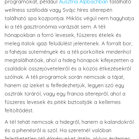
programokat, például
Ausztria Alpbachban
található
wellness szállodái vagy Svájc híres síterepén
található spa központjai. Miklós végül nem hagyhatja
ki a téli gasztronómia varázsát sem. A téli
hónapokban a forró levesek, fűszeres ételek és
meleg italok igazi felüdülést jelentenek. A forralt bor,
a fahéjas sütemények és a téli pörköltek mindenhol
megtalálhatóak, ahol a hideg hónapok kifejezetten a
családok összejöveteleiről és a közös étkezésekről
szólnak. A téli programok során nemcsak a tájat,
hanem az ízeket is felfedezhetjük, legyen szó egy
osztrák túráról, vagy egy francia síterepről, ahol a
fűszeres levesek és piték biztosítják a kellemes
feltöltődést.
A tél tehát nemcsak a hidegről, hanem a kalandokról
és a pihenésről is szól. Ha szeretnél valóban
felejthetetlen téli élményeket átélni, akkor érdemes