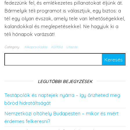
fedezzünk fel, és emlékezetes pillanatokat éljünk át.
Bármelyik téli programot is választjuk, egy biztos: a
tél egy olyan évszak, amely tele van lehetőségekkel,
kalandokkal és meglepetésekkel. Ne hagyjuk ki a
téli hónapok varázsát!
Category
Kikapcsolódás
Külföld
Utazás
Keresés:
LEGUTÓBBI BEJEGYZÉSEK
Testápolók és naptejek nyárra – így őrizheted meg
bőröd hidratáltságát
Nemzetközi oltóhely Budapesten – mikor és miért
érdemes felkeresni?