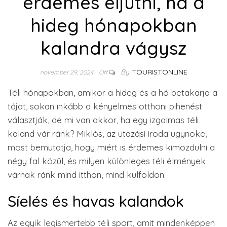
érdemes eljutni, ha a
hideg hónapokban
kalandra vágysz
By
TOURISTONLINE
november 29, 2024
Off
Téli hónapokban, amikor a hideg és a hó betakarja a
tájat, sokan inkább a kényelmes otthoni pihenést
választják, de mi van akkor, ha egy izgalmas téli
kaland vár ránk? Miklós, az utazási iroda ügynöke,
most bemutatja, hogy miért is érdemes kimozdulni a
négy fal közül, és milyen különleges téli élmények
várnak ránk mind itthon, mind külföldön.
Síelés és havas kalandok
Az egyik legismertebb téli sport, amit mindenképpen