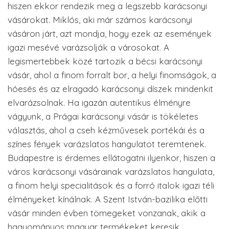
hiszen ekkor rendezik meg a legszebb karácsonyi
vásárokat. Miklós, aki már számos karácsonyi
vásáron járt, azt mondja, hogy ezek az események
igazi mesévé varázsolják a városokat. A
legismertebbek közé tartozik a bécsi karácsonyi
vásár, ahol a finom forralt bor, a helyi finomságok, a
hóesés és az elragadó karácsonyi díszek mindenkit
elvarázsolnak. Ha igazán autentikus élményre
vágyunk, a Prágai karácsonyi vásár is tökéletes
választás, ahol a cseh kézművesek portékái és a
színes fények varázslatos hangulatot teremtenek.
Budapestre is érdemes ellátogatni ilyenkor, hiszen a
város karácsonyi vásárainak varázslatos hangulata,
a finom helyi specialitások és a forró italok igazi téli
élményeket kínálnak. A Szent István-bazilika előtti
vásár minden évben tömegeket vonzanak, akik a
hagyományos magyar termékeket keresik.