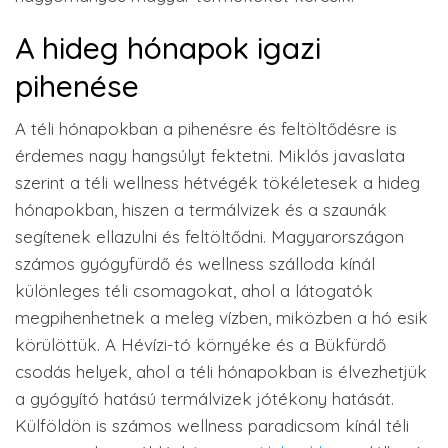
A hideg hónapok igazi
pihenése
A téli hónapokban a pihenésre és feltöltődésre is
érdemes nagy hangsúlyt fektetni. Miklós javaslata
szerint a téli wellness hétvégék tökéletesek a hideg
hónapokban, hiszen a termálvizek és a szaunák
segítenek ellazulni és feltöltődni. Magyarországon
számos gyógyfürdő és wellness szálloda kínál
különleges téli csomagokat, ahol a látogatók
megpihenhetnek a meleg vízben, miközben a hó esik
körülöttük. A Hévízi-tó környéke és a Bükfürdő
csodás helyek, ahol a téli hónapokban is élvezhetjük
a gyógyító hatású termálvizek jótékony hatását.
Külföldön is számos wellness paradicsom kínál téli