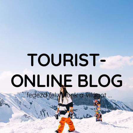
TOURIST-
ONLINE BLOG
… fedezd fel velünk a világot …