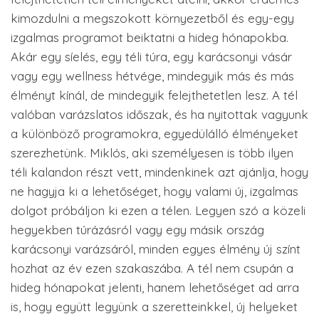
kimozdulni a megszokott környezetből és egy-egy
izgalmas programot beiktatni a hideg hónapokba.
Akár egy síelés, egy téli túra, egy karácsonyi vásár
vagy egy wellness hétvége, mindegyik más és más
élményt kínál, de mindegyik felejthetetlen lesz. A tél
valóban varázslatos időszak, és ha nyitottak vagyunk
a különböző programokra, egyedülálló élményeket
szerezhetünk. Miklós, aki személyesen is több ilyen
téli kalandon részt vett, mindenkinek azt ajánlja, hogy
ne hagyja ki a lehetőséget, hogy valami új, izgalmas
dolgot próbáljon ki ezen a télen. Legyen szó a közeli
hegyekben túrázásról vagy egy másik ország
karácsonyi varázsáról, minden egyes élmény új színt
hozhat az év ezen szakaszába. A tél nem csupán a
hideg hónapokat jelenti, hanem lehetőséget ad arra
is, hogy együtt legyünk a szeretteinkkel, új helyeket