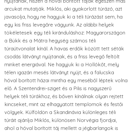
nyújtanak, hiszen a hóval borított tájak egészen más
arcukat mutatják. Miklós, aki gyakorlott túrázó, azt
javasolja, hogy ne hagyjuk ki a téli túrázást sem, ha
egy kis friss levegőre vágyunk. Az alábbi helyek
tökéletesek egy téli kiránduláshoz: Magyarországon
a Bükk és a Mátra hegység számos téli
túraútvonalat kínál. A havas erdők között tett séták
csodás látványt nyújtanak, és a friss levegő feltölt
minket energiával. Ne hagyjuk ki a Hollókőt, mely
télen igazán mesés látványt nyújt, és a falucska
hóval borított házai mintha egy meséből léptek volna
elő. A Szentendrei-sziget és a Pilis is nagyszerű
helyek téli túrákhoz, és bőven kínálnak olyan rejtett
kincseket, mint az elhagyatott templomok és festői
völgyek. Külföldön a Skandinávia különleges téli
túráit ajánlja Miklós, különösen Norvégia fjordjai,
ahol a hóval borított táj mellett a jégbarlangok is