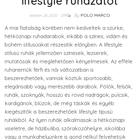
lifestyle ruházatot
By
POLO MARCO
október 28, 2020
Off
A mai fiatalság körében nem kedveltek a szürke,
hétköznapi ruhadarabok, inkább a színes, vidám és
bohém stílusúakat részesítik előnyben. A lifestyle
stílusú ruhák jellemzően színesek, lezserek,
mutatósak és meglehetősen kényelmesek. Az efféle
ruhaneműk férfi és női változatban is
beszerezhetőek, vannak köztük sportosabb,
elegánsabb vagy merészebb darabok. Pólók, felsők,
ruhák, szoknyák, hosszú és rövid nadrágok, pulcsik,
kardigánok, blúzok, de még táskák és egyéb
kiegészítők is beszerezhetőek lifestyle típusú
ruhákból. Az ilyen ruhák alkalmasak a hétköznapi
viseletre, de házibuliba, szórakozóhelyre, iskolába
vagy a munkahelyünkre is gond nélkül felvehetjük