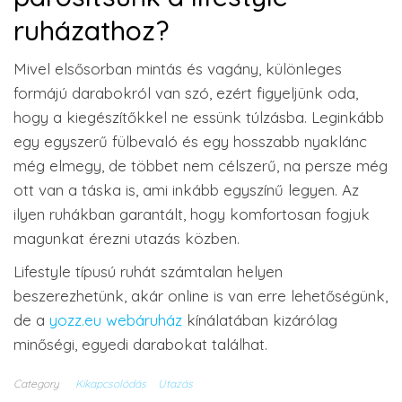
ruházathoz?
Mivel elsősorban mintás és vagány, különleges
formájú darabokról van szó, ezért figyeljünk oda,
hogy a kiegészítőkkel ne essünk túlzásba. Leginkább
egy egyszerű fülbevaló és egy hosszabb nyaklánc
még elmegy, de többet nem célszerű, na persze még
ott van a táska is, ami inkább egyszínű legyen. Az
ilyen ruhákban garantált, hogy komfortosan fogjuk
magunkat érezni utazás közben.
Lifestyle típusú ruhát számtalan helyen
beszerezhetünk, akár online is van erre lehetőségünk,
de a
yozz.eu webáruház
kínálatában kizárólag
minőségi, egyedi darabokat találhat.
Category
Kikapcsolódás
Utazás