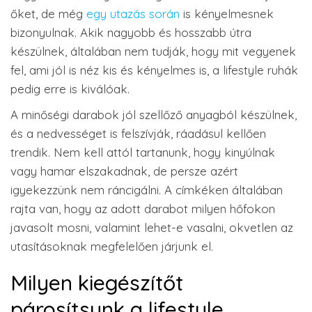
őket, de még
egy utazás során
is kényelmesnek
bizonyulnak. Akik nagyobb és hosszabb útra
készülnek, általában nem tudják, hogy mit vegyenek
fel, ami jól is néz kis és kényelmes is, a lifestyle ruhák
pedig erre is kiválóak.
A minőségi darabok jól szellőző anyagból készülnek,
és a nedvességet is felszívják, ráadásul kellően
trendik. Nem kell attól tartanunk, hogy kinyúlnak
vagy hamar elszakadnak, de persze azért
igyekezzünk nem ráncigálni. A címkéken általában
rajta van, hogy az adott darabot milyen hőfokon
javasolt mosni, valamint lehet-e vasalni, okvetlen az
utasításoknak megfelelően járjunk el.
Milyen kiegészítőt
párosítsunk a lifestyle