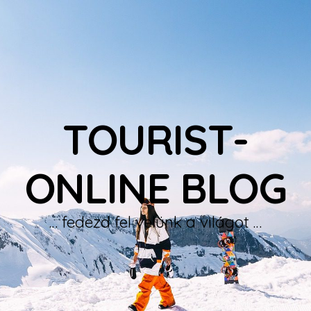
TOURIST-
ONLINE BLOG
… fedezd fel velünk a világot …