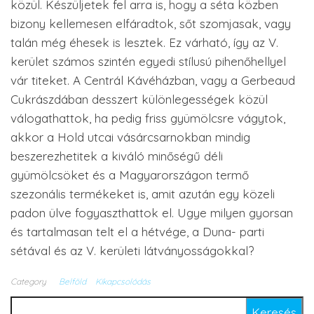
közül. Készüljetek fel arra is, hogy a séta közben
bizony kellemesen elfáradtok, sőt szomjasak, vagy
talán még éhesek is lesztek. Ez várható, így az V.
kerület számos szintén egyedi stílusú pihenőhellyel
vár titeket. A Centrál Kávéházban, vagy a Gerbeaud
Cukrászdában desszert különlegességek közül
válogathattok, ha pedig friss gyümölcsre vágytok,
akkor a Hold utcai vásárcsarnokban mindig
beszerezhetitek a kiváló minőségű déli
gyümölcsöket és a Magyarországon termő
szezonális termékeket is, amit azután egy közeli
padon ülve fogyaszthattok el. Ugye milyen gyorsan
és tartalmasan telt el a hétvége, a Duna- parti
sétával és az V. kerületi látványosságokkal?
Category
Belföld
Kikapcsolódás
Keresés: