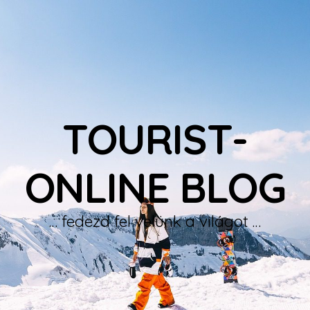
TOURIST-
ONLINE BLOG
… fedezd fel velünk a világot …