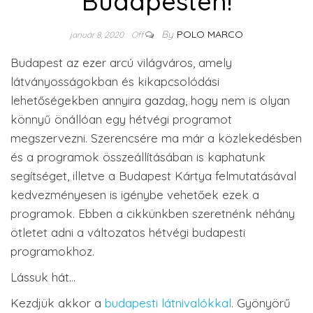
Budapesten!
By
POLO MARCO
január 8, 2020
Off
Budapest az ezer arcú világváros, amely
látványosságokban és kikapcsolódási
lehetőségekben annyira gazdag, hogy nem is olyan
könnyű önállóan egy hétvégi programot
megszervezni. Szerencsére ma már a közlekedésben
és a programok összeállításában is kaphatunk
segítséget, illetve a Budapest Kártya felmutatásával
kedvezményesen is igénybe vehetőek ezek a
programok. Ebben a cikkünkben szeretnénk néhány
ötletet adni a változatos hétvégi budapesti
programokhoz.
Lássuk hát…
Kezdjük akkor a
budapesti látnivalókkal
. Gyönyörű