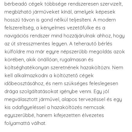
bérbeadó cégek többsége rendszeresen szervizelt,
megbízható járműveket kínál, amelyek képesek
hosszú távon is gond nélkül teljesíteni. A modern
felszereltség, a kényelmes vezetőfülke és a
navigációs rendszer mind hozzájárulnak ahhoz, hogy
az út stresszmentes legyen. A teherautó bérlés
külföldre ma már egyre népszerűbb megoldás azok
körében, akik önállóan, rugalmasan és
költséghatékonyan szeretnének hazaköltözni. Nem
kell alkalmazkodni a költöztető cégek
időbeosztásához, és nem szükséges feleslegesen
drága szolgáltatásokat igénybe venni. Egy jól
megválasztott járművel, alapos tervezéssel és egy
kis odafigyeléssel a hazaköltözés nemcsak
egyszerűbbé, hanem kifejezetten élvezetes
folyamattá válhat.