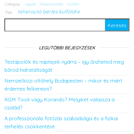
Category
egyéb
Kikapcsolódás
Külföld
teherautó bérlés külföldre
Tags
Keresés:
LEGUTÓBBI BEJEGYZÉSEK
Testápolók és naptejek nyárra – így őrizheted meg
bőröd hidratáltságát
Nemzetközi oltóhely Budapesten – mikor és miért
érdemes felkeresni?
KGM Tivoli vagy Korando? Melyiket válassza a
család?
A professzionális fotózás szabadsága és a fizikai
terhelés csökkentése