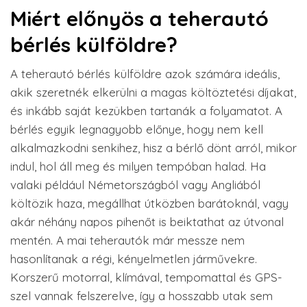
Miért előnyös a teherautó
bérlés külföldre?
A teherautó bérlés külföldre azok számára ideális,
akik szeretnék elkerülni a magas költöztetési díjakat,
és inkább saját kezükben tartanák a folyamatot. A
bérlés egyik legnagyobb előnye, hogy nem kell
alkalmazkodni senkihez, hisz a bérlő dönt arról, mikor
indul, hol áll meg és milyen tempóban halad. Ha
valaki például Németországból vagy Angliából
költözik haza, megállhat útközben barátoknál, vagy
akár néhány napos pihenőt is beiktathat az útvonal
mentén. A mai teherautók már messze nem
hasonlítanak a régi, kényelmetlen járművekre.
Korszerű motorral, klímával, tempomattal és GPS-
szel vannak felszerelve, így a hosszabb utak sem