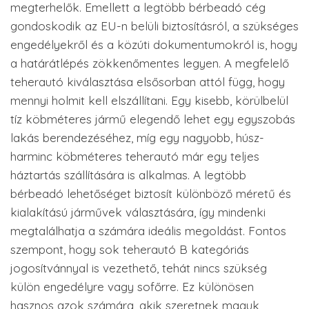
megterhelők. Emellett a legtöbb bérbeadó cég
gondoskodik az EU-n belüli biztosításról, a szükséges
engedélyekről és a közúti dokumentumokról is, hogy
a határátlépés zökkenőmentes legyen. A megfelelő
teherautó kiválasztása elsősorban attól függ, hogy
mennyi holmit kell elszállítani. Egy kisebb, körülbelül
tíz köbméteres jármű elegendő lehet egy egyszobás
lakás berendezéséhez, míg egy nagyobb, húsz-
harminc köbméteres teherautó már egy teljes
háztartás szállítására is alkalmas. A legtöbb
bérbeadó lehetőséget biztosít különböző méretű és
kialakítású járművek választására, így mindenki
megtalálhatja a számára ideális megoldást. Fontos
szempont, hogy sok teherautó B kategóriás
jogosítvánnyal is vezethető, tehát nincs szükség
külön engedélyre vagy sofőrre. Ez különösen
hasznos azok számára, akik szeretnek maguk