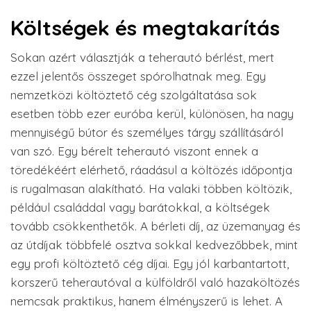
Költségek és megtakarítás
Sokan azért választják a teherautó bérlést, mert
ezzel jelentős összeget spórolhatnak meg. Egy
nemzetközi költöztető cég szolgáltatása sok
esetben több ezer euróba kerül, különösen, ha nagy
mennyiségű bútor és személyes tárgy szállításáról
van szó. Egy bérelt teherautó viszont ennek a
töredékéért elérhető, ráadásul a költözés időpontja
is rugalmasan alakítható. Ha valaki többen költözik,
például családdal vagy barátokkal, a költségek
tovább csökkenthetők. A bérleti díj, az üzemanyag és
az útdíjak többfelé osztva sokkal kedvezőbbek, mint
egy profi költöztető cég díjai. Egy jól karbantartott,
korszerű teherautóval a külföldről való hazaköltözés
nemcsak praktikus, hanem élményszerű is lehet. A