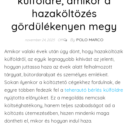
külföldre, amikor a
hazaköltözés
gördülékenyen megy
By
POLO MARCO
november 24, 2025
Off
Amikor valaki évek után úgy dönt, hogy hazaköltözik
külföldről, az egyik legnagyobb kihívást az jelenti,
hogyan juttassa haza az évek alatt felhalmozott
tárgyait, bútordarabjait és személyes emlékeit.
Sokan ilyenkor a költöztető cégekhez fordulnak, de
egyre többen fedezik fel a
teherautó bérlés külföldre
nyújtotta előnyöket. Ez a megoldás nemcsak
költséghatékony, hanem teljes szabadságot ad a
költözés ütemezésében, hiszen mindenki maga
döntheti el, mikor és hogyan indul haza.