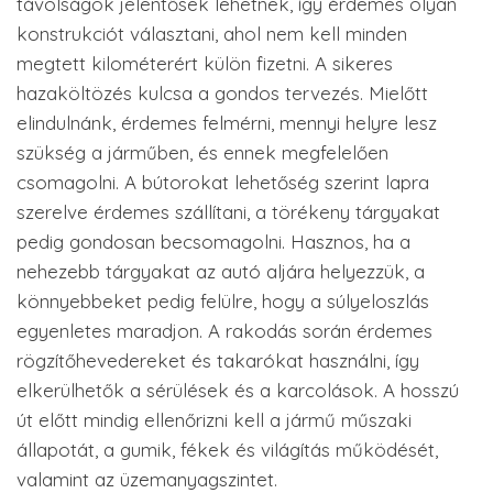
távolságok jelentősek lehetnek, így érdemes olyan
konstrukciót választani, ahol nem kell minden
megtett kilométerért külön fizetni. A sikeres
hazaköltözés kulcsa a gondos tervezés. Mielőtt
elindulnánk, érdemes felmérni, mennyi helyre lesz
szükség a járműben, és ennek megfelelően
csomagolni. A bútorokat lehetőség szerint lapra
szerelve érdemes szállítani, a törékeny tárgyakat
pedig gondosan becsomagolni. Hasznos, ha a
nehezebb tárgyakat az autó aljára helyezzük, a
könnyebbeket pedig felülre, hogy a súlyeloszlás
egyenletes maradjon. A rakodás során érdemes
rögzítőhevedereket és takarókat használni, így
elkerülhetők a sérülések és a karcolások. A hosszú
út előtt mindig ellenőrizni kell a jármű műszaki
állapotát, a gumik, fékek és világítás működését,
valamint az üzemanyagszintet.