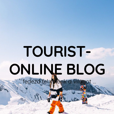
TOURIST-
ONLINE BLOG
… fedezd fel velünk a világot …