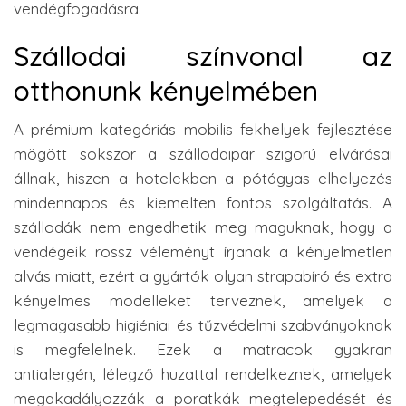
vendégfogadásra.
Szállodai színvonal az
otthonunk kényelmében
A prémium kategóriás mobilis fekhelyek fejlesztése
mögött sokszor a szállodaipar szigorú elvárásai
állnak, hiszen a hotelekben a pótágyas elhelyezés
mindennapos és kiemelten fontos szolgáltatás. A
szállodák nem engedhetik meg maguknak, hogy a
vendégeik rossz véleményt írjanak a kényelmetlen
alvás miatt, ezért a gyártók olyan strapabíró és extra
kényelmes modelleket terveznek, amelyek a
legmagasabb higiéniai és tűzvédelmi szabványoknak
is megfelelnek. Ezek a matracok gyakran
antialergén, lélegző huzattal rendelkeznek, amelyek
megakadályozzák a poratkák megtelepedését és