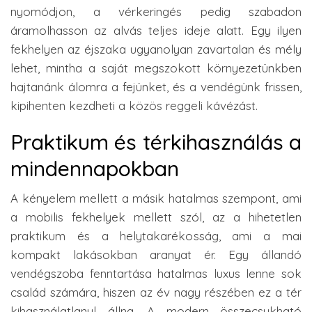
nyomódjon, a vérkeringés pedig szabadon
áramolhasson az alvás teljes ideje alatt. Egy ilyen
fekhelyen az éjszaka ugyanolyan zavartalan és mély
lehet, mintha a saját megszokott környezetünkben
hajtanánk álomra a fejünket, és a vendégünk frissen,
kipihenten kezdheti a közös reggeli kávézást.
Praktikum és térkihasználás a
mindennapokban
A kényelem mellett a másik hatalmas szempont, ami
a mobilis fekhelyek mellett szól, az a hihetetlen
praktikum és a helytakarékosság, ami a mai
kompakt lakásokban aranyat ér. Egy állandó
vendégszoba fenntartása hatalmas luxus lenne sok
család számára, hiszen az év nagy részében ez a tér
kihasználatlanul állna. A modern összecsukható