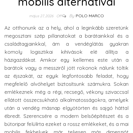
mobilis alternatívái
By
POLO MARCO
május 27, 2026
Off
Az otthonunk az a hely, ahol a leginkább szeretünk
megosztani szép pillanatokat a barátainkkal és a
családtagjainkkal, ám a vendéglátás gyakran
komoly logisztikai kihívások elé állítja a
házigazdákat. Amikor egy kellemes este után a
barátok vagy a messziről jött rokonok nálunk töltik
az éjszakát, az egyik legfontosabb feladat, hogy
megfelelő alvóhelyet biztosítsunk számukra. Sokan
emlékeznek még a régi, recsegő, vékony szivaccsal
ellátott összecsukható alkalmatosságokra, amelyek
után a vendég másnap elgyötörten és sajgó háttal
ébredt. Szerencsére a modern belsőépítészet és a
bútoripar felülírta ezeket a rossz emlékeket, és a mai
mobilis fekhelyek már teljesen más dimenziót