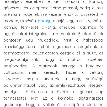
fekhelyek esetében le kell mondani a komoly
gépészeti és ortopédiai támogatásról, pedig a mai
prémium modellek szerkezete rendkívül összetett. A
modern, minőségi
pótágy
alapját egy masszív, mégis
könnyű fémkeret alkotja, amelybe rugalmas fa
ágyrácsokat integrálnak a mérnökök. Ezek a lécek
pontosan úgy működnek, mint a hálószobai
franciaágyakban, tehát rugalmasan reagálnak a
testmozgásra, egyenletesen osztják el a súlyt, és
megakadályozzák, hogy a matrac középen
besüppedjen. A matracok anyaga is hatalmas
változáson ment keresztül, hiszen a vékony
szivacsok helyét átvették a nagy sűrűségű
poliuretán habok vagy az emlékezőhabos rétegek,
amelyek tökéletesen lekövetik a gerincoszlop
természetes ívét. Ez a komplex alátámasztás
garantálja, hogy a vállak és a csípő területe ne