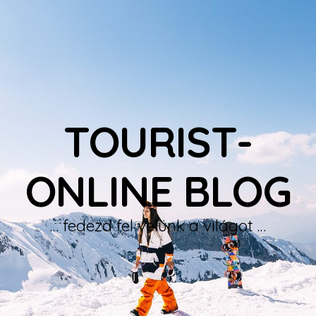
TOURIST-
ONLINE BLOG
… fedezd fel velünk a világot …