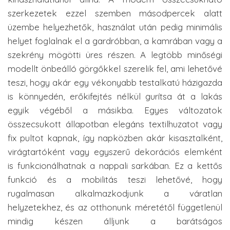
szerkezetek ezzel szemben másodpercek alatt
üzembe helyezhetők, használat után pedig minimális
helyet foglalnak el a gardróbban, a kamrában vagy a
szekrény mögötti üres részen. A legtöbb minőségi
modellt önbeálló görgőkkel szerelik fel, ami lehetővé
teszi, hogy akár egy vékonyabb testalkatú házigazda
is könnyedén, erőkifejtés nélkül gurítsa át a lakás
egyik végéből a másikba. Egyes változatok
összecsukott állapotban elegáns textilhuzatot vagy
fix pultot kapnak, így napközben akár kisasztalként,
virágtartóként vagy egyszerű dekorációs elemként
is funkcionálhatnak a nappali sarkában. Ez a kettős
funkció és a mobilitás teszi lehetővé, hogy
rugalmasan alkalmazkodjunk a váratlan
helyzetekhez, és az otthonunk méretétől függetlenül
mindig készen álljunk a barátságos