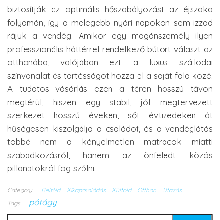
biztosítják az optimális hőszabályozást az éjszaka
folyamán, így a melegebb nyári napokon sem izzad
rájuk a vendég. Amikor egy magánszemély ilyen
professzionális háttérrel rendelkező bútort választ az
otthonába, valójában ezt a luxus szállodai
színvonalat és tartósságot hozza el a saját fala közé.
A tudatos vásárlás ezen a téren hosszú távon
megtérül, hiszen egy stabil, jól megtervezett
szerkezet hosszú éveken, sőt évtizedeken át
hűségesen kiszolgálja a családot, és a vendéglátás
többé nem a kényelmetlen matracok miatti
szabadkozásról, hanem az önfeledt közös
pillanatokról fog szólni.
Category
Belföld
Kikapcsolódás
Külföld
Otthon
Utazás
pótágy
Tags