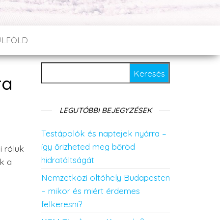
ÜLFÖLD
Keresés:
ra
LEGUTÓBBI BEJEGYZÉSEK
Testápolók és naptejek nyárra –
így őrizheted meg bőröd
i róluk
hidratáltságát
ik a
Nemzetközi oltóhely Budapesten
– mikor és miért érdemes
felkeresni?