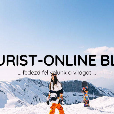
URIST-ONLINE B
… fedezd fel velünk a világot …