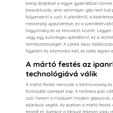
being dizájnban is egyre gyakrabban tűnnek 
beavatkozás, amit semmilyen gép nem tud pó
folyamatról is szól. A jelenlétről, a kísérle
mesterség újjászületése, ez a szemléletváltá
hagyomány és az innováció között. Legyen 
vagy egy különleges ajándékról, ez a tech
természetességet. A színek lassú találkozás
figyelem és kézmunka kell, és talán éppen e
A mártó festés az ipa
technológiává válik
A mártó festés nemcsak a kézművesség és a 
fontosabb szerepet kap. A technika ipari vá
szól, hanem a módszert modern gépsorok, a
eljárások segítik. Az iparban a mártó fest
terjedt el. Ilyenkor a tárgyat teljesen vagy