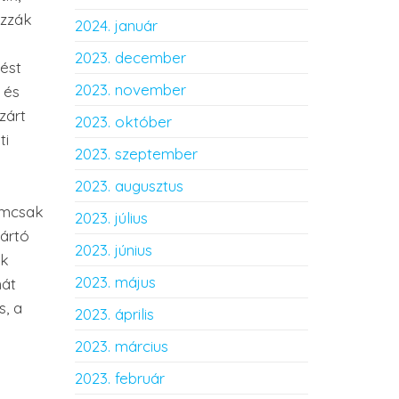
azzák
2024. január
2023. december
dést
2023. november
 és
zárt
2023. október
ti
2023. szeptember
2023. augusztus
nemcsak
2023. július
mártó
2023. június
ek
2023. május
hát
s, a
2023. április
2023. március
2023. február