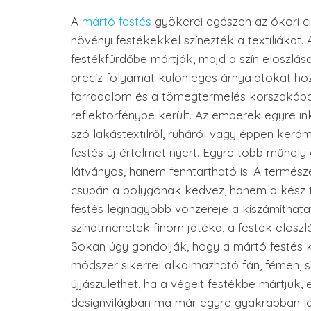
A
mártó festés
gyökerei egészen az ókori civ
növényi festékekkel színezték a textíliákat
festékfürdőbe mártják, majd a szín eloszlása
precíz folyamat különleges árnyalatokat hoz
forradalom és a tömegtermelés korszakában 
reflektorfénybe került. Az emberek egyre in
szó lakástextilről, ruháról vagy éppen kerá
festés új értelmet nyert. Egyre több műhely 
látványos, hanem fenntartható is. A termé
csupán a bolygónak kedvez, hanem a kész tá
festés legnagyobb vonzereje a kiszámíthatat
színátmenetek finom játéka, a festék eloszl
Sokan úgy gondolják, hogy a mártó festés ki
módszer sikerrel alkalmazható fán, fémen, ső
újjászülethet, ha a végeit festékbe mártjuk,
designvilágban ma már egyre gyakrabban lát