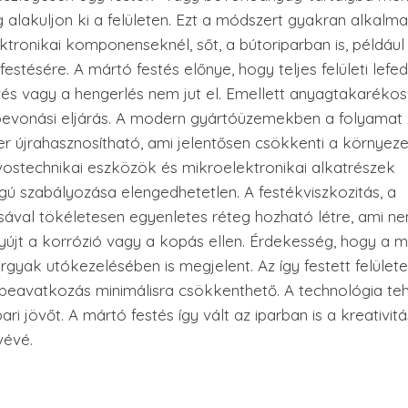
 alakuljon ki a felületen. Ezt a módszert gyakran alkalm
ktronikai komponenseknél, sőt, a bútoriparban is, például
stésére. A mártó festés előnye, hogy teljes felületi lefe
zés vagy a hengerlés nem jut el. Emellett anyagtakarékos
bevonási eljárás. A modern gyártóüzemekben a folyamat 
zer újrahasznosítható, ami jelentősen csökkenti a környeze
orvostechnikai eszközök és mikroelektronikai alkatrészek
ú szabályozása elengedhetetlen. A festékviszkozitás, a
ásával tökéletesen egyenletes réteg hozható létre, ami 
nyújt a korrózió vagy a kopás ellen. Érdekesség, hogy a 
gyak utókezelésében is megjelent. Az így festett felület
beavatkozás minimálisra csökkenthető. A technológia te
i jövőt. A mártó festés így vált az iparban is a kreativitá
vévé.