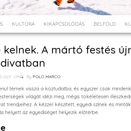
S
KULTÚRA
KIKAPCSOLÓDÁS
BELFÖLD
K
e kelnek. A mártó festés új
divatban
By
POLO MARCO
3, 2025
Off
nül térnek vissza a köztudatba, és egyszer csak mindenk
mesterségek világát idézi meg, mégis tökéletesen illeszked
 trendjeihez. A kézzel készített, egyedi színek és minták
tás helyett az egyediséget helyezik előtérbe.
te