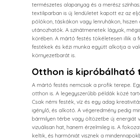
természetes alapanyag és a merész színhaszn
textiliparban is új lendületet kapott ez az e
pólókon, táskákon vagy lenruhákon, hiszen 
utánozhatók. A színátmenetek lágyak, mégi
körében. A mártó festés tökéletesen illik a f
festékek és kézi munka együtt alkotja a v
környezetbarát is.
Otthon is kipróbálható 
A mártó festés nemcsak a profik terepe. Eg
otthon is. A legegyszerűbb példák közé tar
Csak némi festék, víz és egy adag kreativitá
igénylő, és alkotó. A végeredmény pedig m
bármilyen térbe vagy öltözetbe új energiát
vizuálisan hat, hanem érzelmileg is. A fok
keltik, és harmóniát visznek a mindennapok