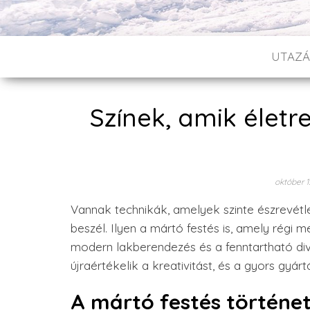
UTAZÁ
Színek, amik életr
október 1
Vannak technikák, amelyek szinte észrevétle
beszél. Ilyen a mártó festés is, amely régi 
modern lakberendezés és a fenntartható divat
újraértékelik a kreativitást, és a gyors gyár
A mártó festés történe