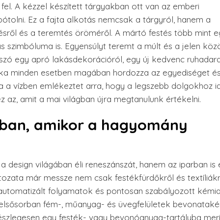
fel. A kézzel készített tárgyakban ott van az emberi
tolni. Ez a fajta alkotás nemcsak a tárgyról, hanem a
tezésről és a teremtés öröméről. A mártó festés több mint e
s szimbóluma is. Egyensúlyt teremt a múlt és a jelen közö
szó egy apró lakásdekorációról, egy új kedvenc ruhadar
nika minden esetben magában hordozza az egyediséget é
a a vízben emlékeztet arra, hogy a legszebb dolgokhoz id
z az, amit a mai világban újra megtanulunk értékelni.
nrban, amikor a hagyomány
design világában éli reneszánszát, hanem az iparban is
ltozata már messze nem csak festékfürdőkről és textíliák
utomatizált folyamatok és pontosan szabályozott kémia
és elsősorban fém-, műanyag- és üvegfelületek bevonataké
 részlegesen egy festék- vagy bevonóanyag-tartályba merít