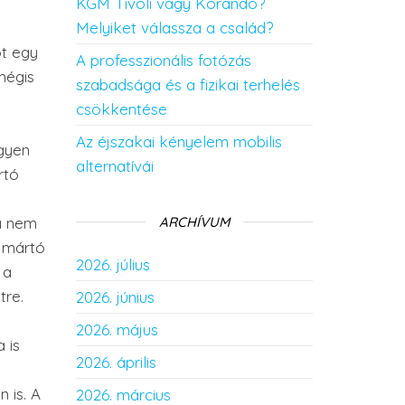
KGM Tivoli vagy Korando?
Melyiket válassza a család?
ot egy
A professzionális fotózás
mégis
szabadsága és a fizikai terhelés
csökkentése
Az éjszakai kényelem mobilis
egyen
alternatívái
rtó
a nem
ARCHÍVUM
A mártó
2026. július
 a
tre.
2026. június
2026. május
 is
2026. április
 is. A
2026. március