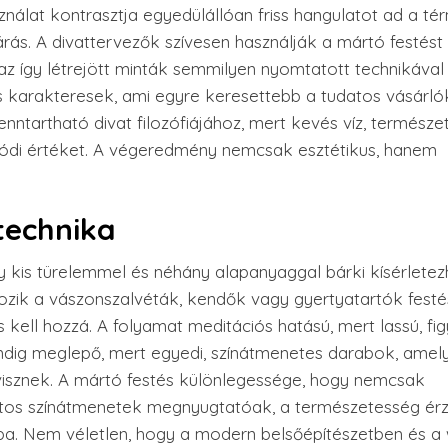
álat kontrasztja egyedülállóan friss hangulatot ad a tér
ljárás. A divattervezők szívesen használják a mártó festést
az így létrejött minták semmilyen nyomtatott technikáva
s karakteresek, ami egyre keresettebb a tudatos vásárló
enntartható divat filozófiájához, mert kevés víz, természe
alódi értéket. A végeredmény nemcsak esztétikus, hanem
technika
y kis türelemmel és néhány alapanyaggal bárki kísérletez
tozik a vászonszalvéták, kendők vagy gyertyatartók festé
s kell hozzá. A folyamat meditációs hatású, mert lassú, fi
indig meglepő, mert egyedi, színátmenetes darabok, amel
 visznek. A mártó festés különlegessége, hogy nemcsak
ozatos színátmenetek megnyugtatóak, a természetesség ér
ba. Nem véletlen, hogy a modern belsőépítészetben és a 