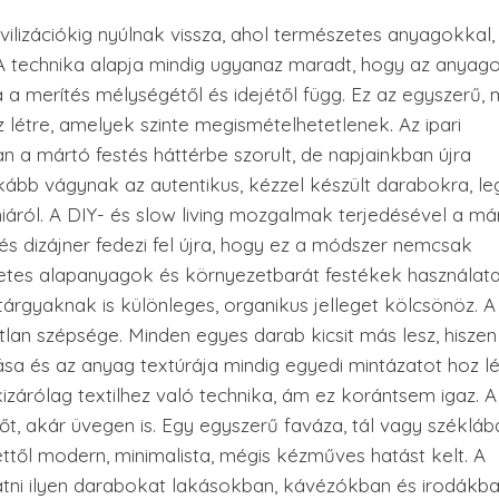
ilizációkig nyúlnak vissza, ahol természetes anyagokkal,
. A technika alapja mindig ugyanaz maradt, hogy az anyag
 a merítés mélységétől és idejétől függ. Ez az egyszerű, 
 létre, amelyek szinte megismételhetetlenek. Az ipari
a mártó festés háttérbe szorult, de napjainkban újra
kább vágynak az autentikus, kézzel készült darabokra, l
miáról. A DIY- és slow living mozgalmak terjedésével a má
és dizájner fedezi fel újra, hogy ez a módszer nemcsak
szetes alapanyagok és környezetbarát festékek használat
rgyaknak is különleges, organikus jelleget kölcsönöz. 
lan szépsége. Minden egyes darab kicsit más lesz, hiszen
ása és az anyag textúrája mindig egyedi mintázatot hoz lé
zárólag textilhez való technika, ám ez korántsem igaz. A
t, akár üvegen is. Egy egyszerű faváza, tál vagy széklába
 ettől modern, minimalista, mégis kézműves hatást kelt. A
ni ilyen darabokat lakásokban, kávézókban és irodákban