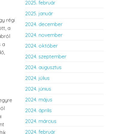
2025. február
2025. január
gy régi
2024. december
tt, a
2024. november
abról
s a
2024. október
ő,
2024. szeptember
2024. augusztus
2024. július
2024. június
2024. május
 egyre
ról
2024. április
i
2024. március
nt
2024. február
ik,