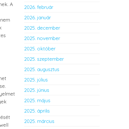
nek. A
2026. február
2026. január
l nem
k
2025. december
tes
2025. november
2025. október
2025. szeptember
2025. augusztus
het
2025. július
se.
2025. június
gyelmet
2025. május
yek
2025. április
zését
2025. március
well