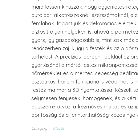
majd lassan kihúzzák, hogy egyenletes réteg
autóipari alkatrészeknél, szerszámoknál, ele
fémlábak, fogantyúk és dekorációs elemek fe
biztosít olyan helyeken is, ahová a permete
gyors, így gazdaságosabb is, mint sok más 
rendszerben zajlik, így a festék és az oldós
terhelést. A precíziós iparban, például az 
gyártásánál a mártó festés mikronpontosság
hőmérséklet és a merítési sebesség beállít
esztétikus, hanem funkcionális védelmet is 
festés ma már a 3D nyomtatással készült tár
selymesen fényesek, homogének, és a kézi 
egyszerre ötvözi a kézműves múltat és az ipar
pontosság és a fenntarthatóság közös nyel
Category
Utazás