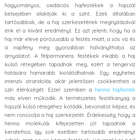
hagyományos, oxidációs hajfestékek a hajszál
belsejében alakítják ki a színt. Ezek általában
tartósabbak, de a haj szerkezetének megnyitásával
érik el a kívánt eredményt. Ez azt jelenti, hogy ha a
haj már eleve porózusabb a festés miatt, a sós víz és
a napfény még gyorsabban halványíthatja az
árnyalatot. A félpermanens festékek inkább a haj
külső rétegében tapadnak meg, ezért a tengervíz
hatására hamarabb kioldódhatnak. Egy egyhetes
intenzív strandolás akár jelentősen csökkentheti a
szín élénkségét. Ezzel szemben a
henna hajfesték
más elven működik. A természetes festékanyag a
hajszál külső rétegéhez kötődik, bevonatot képez, és
nem roncsolja a haj szerkezetét. Érdekesség, hogy a
henna molekulái kifejezetten jól tapadnak a
keratinhoz, így sok esetben tartósabb eredményt