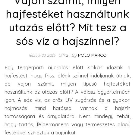
Vajon számít, milyen
hajfestéket használtunk
utazás előtt? Mit tesz a
sós víz a hajszínnel?
By
POLO MARCO
február 23, 2026
Off
Egy tengerparti nyaralás előtt sokan időzítik a
hajfestést, hogy friss, élénk színnel induljanak útnak,
de vajon számít, milyen típusú hajfestéket
használtunk az utazás előtt? A válasz egyértelműen
igen. A sós víz, az erős UV sugárzás és a gyakori
hajmosás mind hatással vannak a hajszín
tartósságára és árnyalatára. Nem mindegy tehát,
hogy tartós, félpermanens vagy természetes alapú
festékkel színeztük a hajunkat.