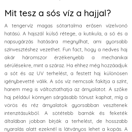
Mit tesz a sós víz a hajjal?
A tengervíz magas sótartalma erősen vízelvonó
hatású. A hajszál külső rétege, a kutikula, a só és a
napsugárzás hatására megnyílhat, ami gyorsabb
színvesztéshez vezethet. Fun fact, hogy a nedves haj
akár háromszor érzékenyebb a mechanikai
sérülésekre, mint a száraz. Ha ehhez még hozzáadjuk
a sót és az UV terhelést, a festett haj különösen
igénybevetté válik. A sós víz nemcsak fakítja a színt,
hanem meg is változtathatja az árnyalatot. A szőke
haj például könnyen sárgásabb tónust kaphat, míg a
vörös és réz árnyalatok gyorsabban veszítenek
intenzitásukból. A sötétebb barnák és feketék
általában jobban bírják a terhelést, de hosszabb
nyaralás alatt ezeknél is látványos lehet a kopás. A