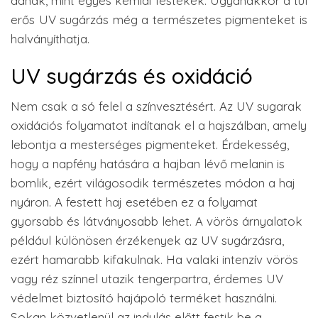
adnak, mint egyes kémiai festékek. Ugyanakkor a túl
erős UV sugárzás még a természetes pigmenteket is
halványíthatja.
UV sugárzás és oxidáció
Nem csak a só felel a színvesztésért. Az UV sugarak
oxidációs folyamatot indítanak el a hajszálban, amely
lebontja a mesterséges pigmenteket. Érdekesség,
hogy a napfény hatására a hajban lévő melanin is
bomlik, ezért világosodik természetes módon a haj
nyáron. A festett haj esetében ez a folyamat
gyorsabb és látványosabb lehet. A vörös árnyalatok
például különösen érzékenyek az UV sugárzásra,
ezért hamarabb kifakulnak. Ha valaki intenzív vörös
vagy réz színnel utazik tengerpartra, érdemes UV
védelmet biztosító hajápoló terméket használni.
Sokan közvetlenül az indulás előtt festik be a