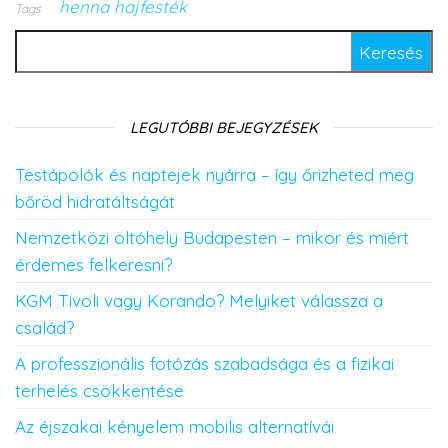
henna hajfesték
Tags
Keresés:
LEGUTÓBBI BEJEGYZÉSEK
Testápolók és naptejek nyárra – így őrizheted meg
bőröd hidratáltságát
Nemzetközi oltóhely Budapesten – mikor és miért
érdemes felkeresni?
KGM Tivoli vagy Korando? Melyiket válassza a
család?
A professzionális fotózás szabadsága és a fizikai
terhelés csökkentése
Az éjszakai kényelem mobilis alternatívái