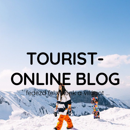
TOURIST-
ONLINE BLOG
… fedezd fel velünk a világot …