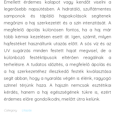
Emellett érdemes kalapot vagy kendőt viselni a
legerősebb napsütésben. A hidratáló, szulfátmentes
samponok és tápláló hajpakolások segítenek
megőrizni a haj szerkezetét és a szín intenzitását. A
megfelelő ápolás különösen fontos, ha a haj már
több kémiai kezelésen esett át. Igen, számít, milyen
hajfestéket használtunk utazás előtt. A sós víz és az
UV sugárzás minden festett hajat megvisel, de a
különböző festéktípusok eltérően reagálnak a
terhelésre. A tudatos időzítés, a megfelelő ápolás és
a haj szerkezetéhez illeszkedő festék kiválasztása
segít abban, hogy a nyaralás végén is élénk, ragyogó
színnel térjünk haza. A hajszín nemcsak esztétikai
kérdés, hanem a haj egészségének tükre is, ezért
érdemes előre gondolkodni, mielőtt útra kelünk.
Category
Utazás