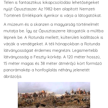
Télen is fantasztikus kikapcsolódási lehetőségeket
nyújt Ópusztaszer. Az 1982-ben alapított Nemzeti
Történeti Emlékpark ilyenkor is várja a látogatókat.
A múzeum és a skanzen a magyarság történelmét
mutatja be. Így az Ópusztaszerre látogatók a múltba
lépnek be. A Rotunda mellett, külterületi kiállítások is
várják a vendégeket. A téli hónapokban a Rotunda
látványosságait érdemes megnézni. Legismertebb
látványosság a Feszty-körkép. A 120 méter hosszú,
15 méter magas és 38 méter átmérőjű kört formázó
panorámakép a honfoglalás néhány jelenetét
ábrázolja.