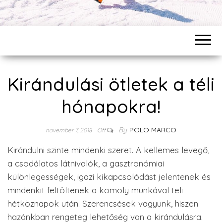
Kirándulási ötletek a téli
hónapokra!
By
POLO MARCO
november 7, 2018
Off
Kirándulni szinte mindenki szeret. A kellemes levegő,
a csodálatos látnivalók, a gasztronómiai
különlegességek, igazi kikapcsolódást jelentenek és
mindenkit feltöltenek a komoly munkával teli
hétköznapok után. Szerencsések vagyunk, hiszen
hazánkban rengeteg lehetőség van a kirándulásra.