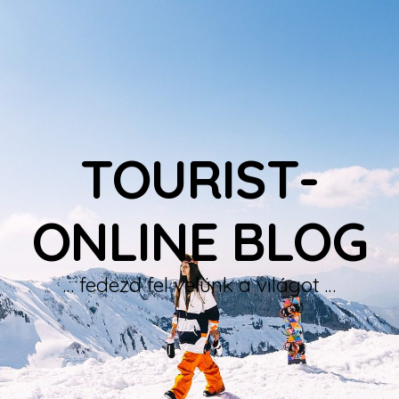
TOURIST-
ONLINE BLOG
… fedezd fel velünk a világot …