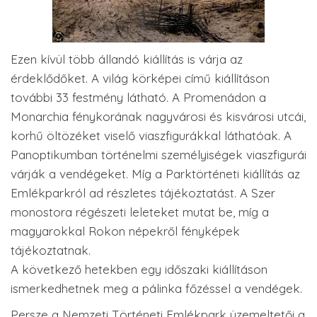
Ezen kívül több állandó kiállítás is várja az
érdeklődőket. A világ körképei című kiállításon
további 33 festmény látható. A Promenádon a
Monarchia fénykorának nagyvárosi és kisvárosi utcái,
korhű öltözéket viselő viaszfigurákkal láthatóak. A
Panoptikumban történelmi személyiségek viaszfigurái
várják a vendégeket. Míg a Parktörténeti kiállítás az
Emlékparkról ad részletes tájékoztatást. A Szer
monostora régészeti leleteket mutat be, míg a
magyarokkal Rokon népekről fényképek
tájékoztatnak.
A következő hetekben egy időszaki kiállításon
ismerkedhetnek meg a pálinka főzéssel a vendégek.
Persze a Nemzeti Történeti Emlékpark üzemeltetői a