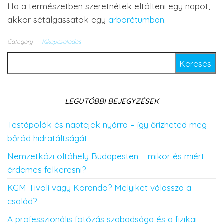
Ha a természetben szeretnétek eltölteni egy napot,
akkor sétálgassatok egy
arborétumban
.
Category
Kikapcsolódás
Keresés:
LEGUTÓBBI BEJEGYZÉSEK
Testápolók és naptejek nyárra – így őrizheted meg
bőröd hidratáltságát
Nemzetközi oltóhely Budapesten – mikor és miért
érdemes felkeresni?
KGM Tivoli vagy Korando? Melyiket válassza a
család?
A professzionális fotózás szabadsága és a fizikai