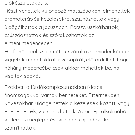
előkészületeket is.
Részt vehettek különböző masszásokon, elmehettek
aromaterápiás kezelésekre, szaunázhattok vagy
üldögélhettek a jacuzziban. Persze úszkálhattok,
csúszdázhattok és szórakozhattok az
élménymedencében.
Ha felhőtlenül szeretnétek szórakozni, mindenképpen
vigyetek magatokkal úszósapkát, előfordulhat, hogy
néhány medencébe csak akkor mehettek be, ha
viseltek sapkát.
Ezekben a fürdőkomplexumokban ízletes
finomságokkal várnak benneteket. Éttermekben,
kávézókban üldögélhettek a kezelések között, vagy
ebédelhettek, vacsorázhattok. Az ünnep alkalmából
kellemes meglepetésekre, apró ajándékokra
számíthattok.