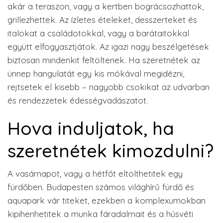
akár a teraszon, vagy a kertben bográcsozhattok,
grillezhettek. Az ízletes ételeket, desszerteket és
italokat a családotokkal, vagy a barátaitokkal
együtt elfogyasztjátok. Az igazi nagy beszélgetések
biztosan mindenkit feltöltenek. Ha szeretnétek az
ünnep hangulatát egy kis mókával megidézni,
rejtsetek el kisebb – nagyobb csokikat az udvarban
és rendezzetek édességvadászatot.
Hova induljatok, ha
szeretnétek kimozdulni?
A vasárnapot, vagy a hétfőt eltölthetitek egy
fürdőben. Budapesten számos világhírű fürdő és
aquapark vár titeket, ezekben a komplexumokban
kipihenhetitek a munka fáradalmait és a húsvéti