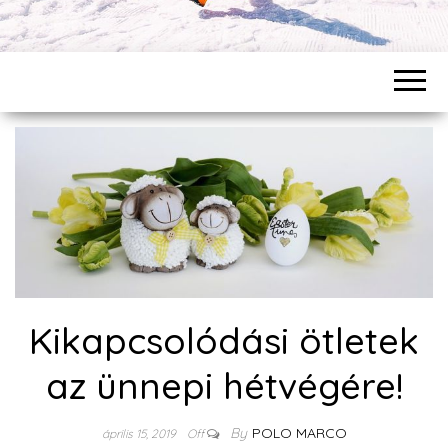
Kikapcsolódási ötletek
az ünnepi hétvégére!
By
POLO MARCO
április 15, 2019
Off