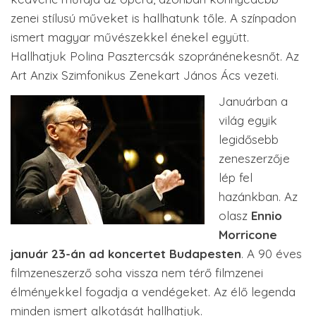
zenei stílusú műveket is hallhatunk tőle. A színpadon
ismert magyar művészekkel énekel együtt.
Hallhatjuk Polina Pasztercsák szopránénekesnőt. Az
Art Anzix Szimfonikus Zenekart János Ács vezeti.
Januárban a
világ egyik
legidősebb
zeneszerzője
lép fel
hazánkban. Az
olasz
Ennio
Morricone
január 23-án ad koncertet Budapesten
. A 90 éves
filmzeneszerző soha vissza nem térő filmzenei
élményekkel fogadja a vendégeket. Az élő legenda
minden ismert alkotását hallhatjuk.