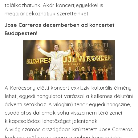
találkozhatunk. Akár koncertjegyekkel is
megajándékozhatjuk szeretteinket.
Jose Carreras decemberben ad koncertet
Budapesten!
A Karácsony előtti koncert exkluzív kulturális élmény
lehet, egyedi hangulatot varázsol a kellemes délutáni
ádventi sétákhoz. A világhírű tenor egyedi hangszíne,
csodálatos dallamok soha vissza nem térő zenei
kikapcsolódási lehetőséget jelentenek.
A világ számos országában kitüntetett Jose Carreras
kedvenc műfaja az opera, azonban könnyedebb