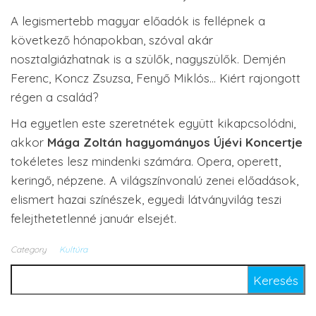
A legismertebb magyar előadók is fellépnek a
következő hónapokban, szóval akár
nosztalgiázhatnak is a szülők, nagyszülők. Demjén
Ferenc, Koncz Zsuzsa, Fenyő Miklós… Kiért rajongott
régen a család?
Ha egyetlen este szeretnétek együtt kikapcsolódni,
akkor
Mága Zoltán hagyományos Újévi Koncertje
tokéletes lesz mindenki számára. Opera, operett,
keringő, népzene. A világszínvonalú zenei előadások,
elismert hazai színészek, egyedi látványvilág teszi
felejthetetlenné január elsejét.
Category
Kultúra
Keresés: