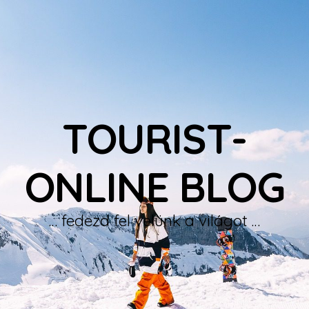
TOURIST-
ONLINE BLOG
… fedezd fel velünk a világot …