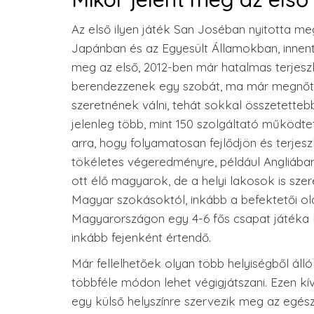
Az első ilyen játék San Joséban nyitotta m
Japánban és az Egyesült Államokban, innent
meg az első, 2012-ben már hatalmas terjeszk
berendezzenek egy szobát, ma már megnőtte
szeretnének válni, tehát sokkal összetette
jelenleg több, mint 150 szolgáltató működte
arra, hogy folyamatosan fejlődjön és terjes
tökéletes végeredményre, például Angliába
ott élő magyarok, de a helyi lakosok is sze
Magyar szokásoktól, inkább a befektetői old
Magyarországon egy 4-6 fős csapat játéka ke
inkább fejenként értendő.
Már fellelhetőek olyan több helyiségből áll
többféle módon lehet végigjátszani. Ezen kí
egy külső helyszínre szervezik meg az egé