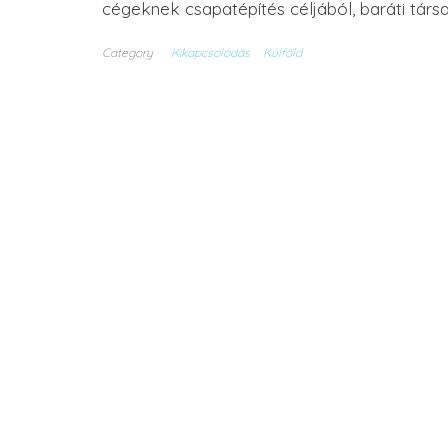
cégeknek csapatépítés céljából, baráti tár
Category
Kikapcsolódás
Külföld