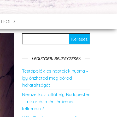
ÜLFÖLD
Keresés:
LEGUTÓBBI BEJEGYZÉSEK
Testápolók és naptejek nyárra –
így őrizheted meg bőröd
hidratáltságát
Nemzetközi oltóhely Budapesten
– mikor és miért érdemes
felkeresni?