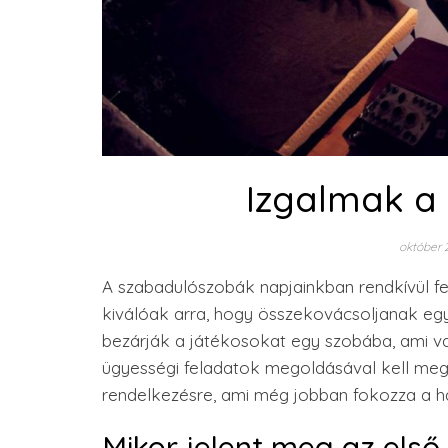
Izgalmak a
október 
A szabadulószobák napjainkban rendkívül fe
kiválóak arra, hogy összekovácsoljanak egy
bezárják a játékosokat egy szobába, ami va
ügyességi feladatok megoldásával kell megta
rendelkezésre, ami még jobban fokozza a h
Mikor jelent meg az els