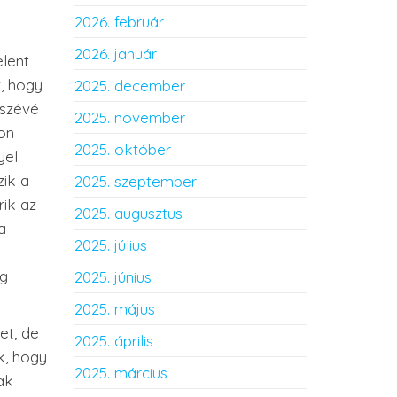
2026. február
2026. január
elent
, hogy
2025. december
észévé
2025. november
on
2025. október
yel
zik a
2025. szeptember
rik az
2025. augusztus
a
2025. július
eg
2025. június
2025. május
et, de
2025. április
k, hogy
2025. március
ak