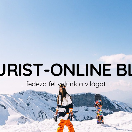
URIST-ONLINE B
… fedezd fel velünk a világot …