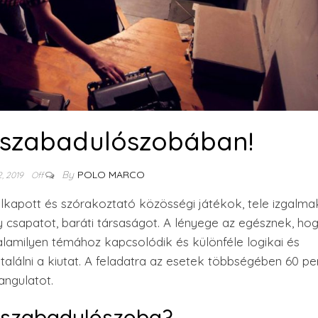
 szabadulószobában!
By
POLO MARCO
2, 2019
Off
lkapott és szórakoztató közösségi játékok, tele izgalma
 csapatot, baráti társaságot. A lényege az egésznek, ho
lamilyen témához kapcsolódik és különféle logikai és
lálni a kiutat. A feladatra az esetek többségében 60 per
angulatot.
ő szabadulószoba?