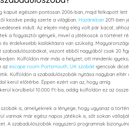
eg kapuit egészen pontosan 2006-ban, majd felkapott lett
ől kezdve pedig szerte a világban.
Hazánkban
2011-ben j
edésnek indult. Az elején még elég volt pár kacat, ahhoz
k a fogyasztói igények, mivel a játékosok a történet r
bb és érdekesebb kialakításra van szükség. Magyarország
t szabadulószobákat, viszont ebből nagyjából csak 20 fig
zkedjen. Külföldön már más a helyzet, ott mindenki igyeks
n az
escape room Portsmouth, UK
szobáit
igencsak dicsé
retik. Külföldön a szabadulószobák nyitása nagyban eltér 
al kerül előtérbe. Éppen ezért van az, hogy amíg
rül körülbelül 10.000 Ft-ba, addig külföldön ez az össz
ó szobák is, amelyeknek a lényege, hogy ugyanaz a történ
vül vannak már egész napos játékok is, sőt sokan vállaljá
szet. A szabadulószobák nagyszerű programnak bizonyuln