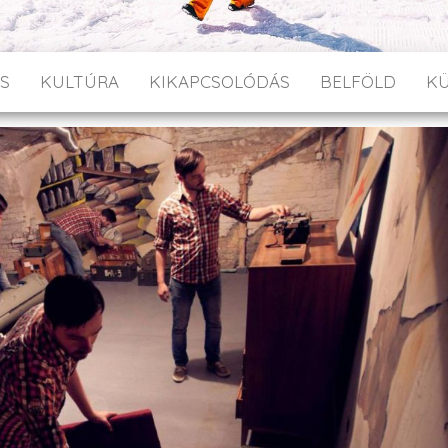
S
KULTÚRA
KIKAPCSOLÓDÁS
BELFÖLD
K