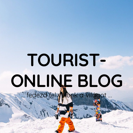
TOURIST-
ONLINE BLOG
… fedezd fel velünk a világot …