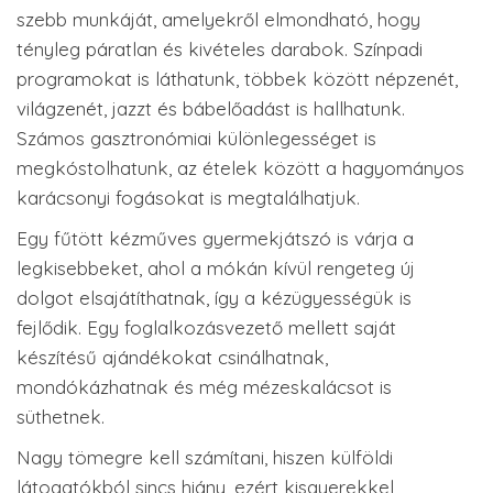
szebb munkáját, amelyekről elmondható, hogy
tényleg páratlan és kivételes darabok. Színpadi
programokat is láthatunk, többek között népzenét,
világzenét, jazzt és bábelőadást is hallhatunk.
Számos gasztronómiai különlegességet is
megkóstolhatunk, az ételek között a hagyományos
karácsonyi fogásokat is megtalálhatjuk.
Egy fűtött kézműves gyermekjátszó is várja a
legkisebbeket, ahol a mókán kívül rengeteg új
dolgot elsajátíthatnak, így a kézügyességük is
fejlődik. Egy foglalkozásvezető mellett saját
készítésű ajándékokat csinálhatnak,
mondókázhatnak és még mézeskalácsot is
süthetnek.
Nagy tömegre kell számítani, hiszen külföldi
látogatókból sincs hiány, ezért kisgyerekkel