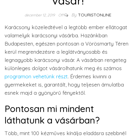
vásár!
By
TOURISTONLINE
december 12, 2019
Off
Karácsony közeledtével a legtöbb ember ellátogat
valamelyik karácsonyi vásárba. Hazánkban
Budapesten, egészen pontosan a Vörösmarty Téren
kerül megrendezésre a leglátványosabb és
legnagyobb karácsonyi vásár. A vásárban rengeteg
különleges dolgot vásárolhatunk meg és számos
programon vehetünk részt
. Érdemes kivinni a
gyermekeket is, garantált, hogy teljesen ámulatba
esnek majd a gyönyörű fényektől.
Pontosan mi mindent
láthatunk a vásárban?
Több, mint 100 kézműves kínálja eladásra szebbnél