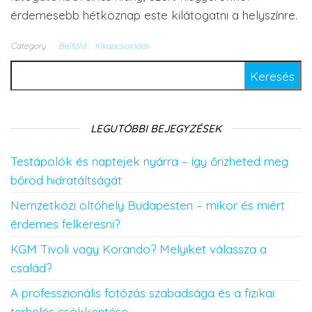
érdemesebb hétköznap este kilátogatni a helyszínre.
Category
Belföld
Kikapcsolódás
Keresés:
LEGUTÓBBI BEJEGYZÉSEK
Testápolók és naptejek nyárra – így őrizheted meg
bőröd hidratáltságát
Nemzetközi oltóhely Budapesten – mikor és miért
érdemes felkeresni?
KGM Tivoli vagy Korando? Melyiket válassza a
család?
A professzionális fotózás szabadsága és a fizikai
terhelés csökkentése