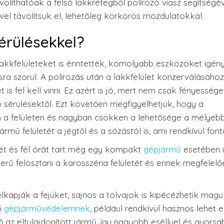
olíthatóak a felső lakkrétegből polírozó viasz segítségév
vel távolítsuk el, lehetőleg körkörös mozdulatokkal.
érülésekkel?
akkfelületeket is érintették, komolyabb eszközöket igény
ásra szorul. A polírozás után a lakkfelület konzerválásához
s fel kell vinni. Ez azért is jó, mert nem csak fényessége
 sérülésektől. Ezt követően megfigyelhetjük, hogy a
a felületen és nagyban csökken a lehetősége a mélyeb
rmű felületét a jégtől és a sózástól is, ami rendkívül font
két és fél órát tart még egy kompakt
gépjármű
esetében i
rű felosztani a karosszéria felületét és ennek megfelelő
kapják a fejüket, sajnos a tolvajok is kipécézhetik magu
ő
gépjárművédelemnek
, például rendkívül hasznos lehet 
z eltulajdonított jármű, így nagyobb eséllyel és gyors