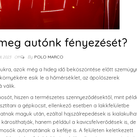
meg autónk fényezését?
By
POLO MARCO
8, 2023
Off
jukra, azok még a hideg idő beköszöntése előtt szemügy
 környékére esik le a hőmérséklet, az ápolószerek
 válik.
ómosót, hiszen a természetes szennyeződésektől, mint péld
ztítani a gépkocsit, ellenkező esetben a lakkfelületbe
nak maguk után, ezáltal hajszálrepedések is kialakulha
árosíthatják, hanem például a kavicsfelverődések is, de
mosók automatáinak a keféje is. A felületen keletkezett