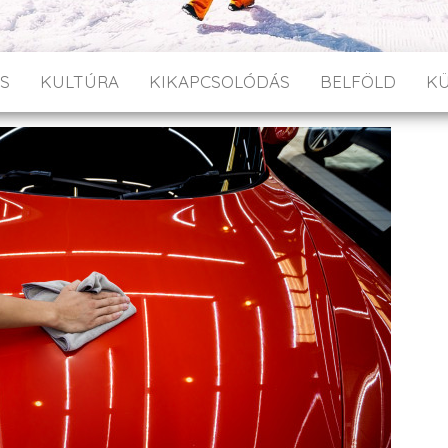
S
KULTÚRA
KIKAPCSOLÓDÁS
BELFÖLD
K