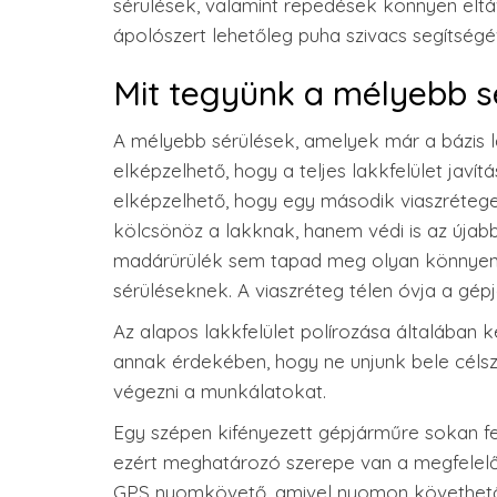
sérülések, valamint repedések könnyen eltáv
ápolószert lehetőleg puha szivacs segítségé
Mit tegyünk a mélyebb s
A mélyebb sérülések, amelyek már a bázis l
elképzelhető, hogy a teljes lakkfelület javít
elképzelhető, hogy egy második viaszréteget i
kölcsönöz a lakknak, hanem védi is az újabb
madárürülék sem tapad meg olyan könnyen 
sérüléseknek. A viaszréteg télen óvja a gépjá
Az alapos lakkfelület polírozása általában 
annak érdekében, hogy ne unjunk bele célsze
végezni a munkálatokat.
Egy szépen kifényezett gépjárműre sokan fel
ezért meghatározó szerepe van a megfelel
GPS nyomkövető, amivel nyomon követhető a