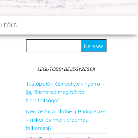
ÜLFÖLD
Keresés:
LEGUTÓBBI BEJEGYZÉSEK
Testápolók és naptejek nyárra –
így őrizheted meg bőröd
hidratáltságát
Nemzetközi oltóhely Budapesten
– mikor és miért érdemes
felkeresni?