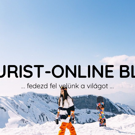
URIST-ONLINE B
… fedezd fel velünk a világot …