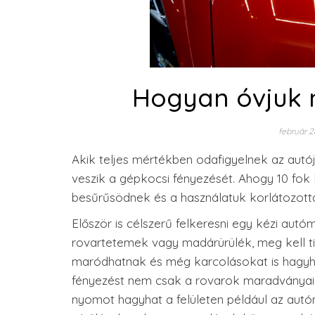
Hogyan óvjuk 
február 2
Akik teljes mértékben odafigyelnek az autó
veszik a gépkocsi fényezését. Ahogy 10 fok
besűrűsödnek és a használatuk korlátozottá
Először is célszerű felkeresni egy kézi aut
rovartetemek vagy madárürülék, meg kell tis
maródhatnak és még karcolásokat is hagyhat
fényezést nem csak a rovarok maradványai k
nyomot hagyhat a felületen például az autó