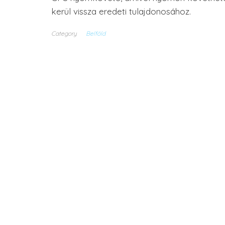
kerül vissza eredeti tulajdonosához.
Category
Belföld