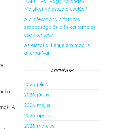
KGM Tivoli vagy Korando?
Melyiket válassza a család?
A professzionális fotózás
szabadsága és a fizikai terhelés
csökkentése
Az éjszakai kényelem mobilis
alternatívái
re
ARCHÍVUM
2026. július
ául a
2026. június
2026. május
tnak. A
2026. április
2026. március