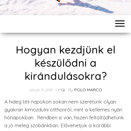
Hogyan kezdjünk el
készülődni a
kirándulásokra?
By
POLO MARCO
január 31, 2019
Off
A hideg téli napokon sokan nem szeretünk olyan
gyakran kimozdulni otthonról, mint a kellemes nyári
hónapokban. Rendben is van, hiszen feltöltődhetünk
a jó meleg szobánkban. Elővehetjük a korábbi