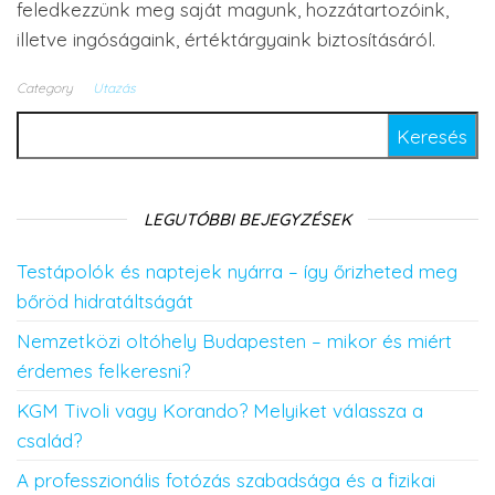
feledkezzünk meg saját magunk, hozzátartozóink,
illetve ingóságaink, értéktárgyaink biztosításáról.
Category
Utazás
Keresés:
LEGUTÓBBI BEJEGYZÉSEK
Testápolók és naptejek nyárra – így őrizheted meg
bőröd hidratáltságát
Nemzetközi oltóhely Budapesten – mikor és miért
érdemes felkeresni?
KGM Tivoli vagy Korando? Melyiket válassza a
család?
A professzionális fotózás szabadsága és a fizikai