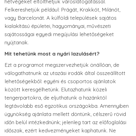
hétvégéket eltölthetjük városlátogatással.
Felkereshetjük például: Prágát, Krakkót, Milánót,
vagy Barcelonát. A külföldi települések sajátos
kialakítású épületei, hagyományai, művészeti
sajátosságai egyedi megújulási lehetőségeket
nyújtanak.
Mit tehetünk most a nyári lazulásért?
Ezt a programot megszervezhetjük önállóan, de
válogathatnunk az utazási irodák által összeállított
lehetőségekből: egyéni és csoportos ajánlatok
között keresgélhetünk. Elutazhatunk közeli
tengerpartokra, de eljuthatunk a hazánktól
legtávolabb eső egzotikus országokba. Amennyiben
ügynökség ajánlata mellett döntünk, célszerű rövid
időn belül intézkednünk; jelenleg tart az előfoglalási
időszak, ezért kedvezményeket kaphatunk. Ne