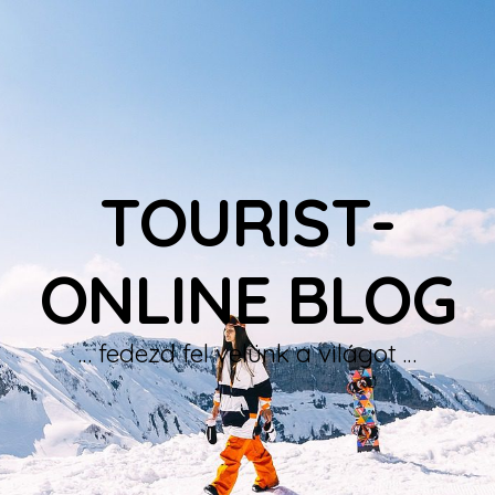
TOURIST-
ONLINE BLOG
… fedezd fel velünk a világot …