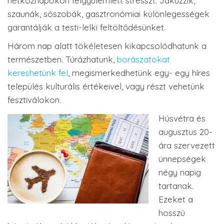
hétköznapokon felgyülemlett stresszt. Jakuzzik,
szaunák, sószobák, gasztronómiai különlegességek
garantálják a testi-lelki feltöltődésünket.
Három nap alatt tökéletesen kikapcsolódhatunk a
természetben. Túrázhatunk,
borászatokat
kereshetünk fel
, megismerkedhetünk egy- egy híres
település kulturális értékeivel, vagy részt vehetünk
fesztiválokon.
Húsvétra és
augusztus 20-
ára szervezett
ünnepségek
négy napig
tartanak.
Ezeket a
hosszú