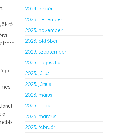
n.
2024. január
2023. december
yökről.
2023. november
óra
2023. október
alható
2023. szeptember
2023. augusztus
sága.
2023. július
n
2023. június
lemes
2023. május
2023. április
lanul
k a
2023. március
émebb
2023. február