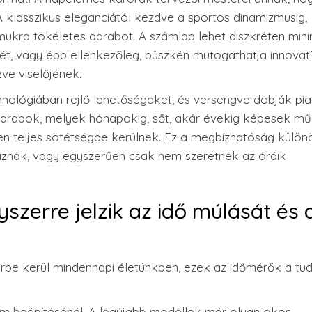
 klasszikus eleganciától kezdve a sportos dinamizmusig,
mukra tökéletes darabot. A számlap lehet diszkréten minim
tét, vagy épp ellenkezőleg, büszkén mutogathatja innovat
zve viselőjének.
nológiában rejlő lehetőségeket, és versengve dobják pia
 darabok, melyek hónapokig, sőt, akár évekig képesek m
ben teljes sötétségbe kerülnek. Ez a megbízhatóság külön
aznak, vagy egyszerűen csak nem szeretnek az óráik
zerre jelzik az idő múlását és 
rbe kerül mindennapi életünkben, ezek az időmérők a tu
 beépítésénél. A legújabb modellek már olyan okos