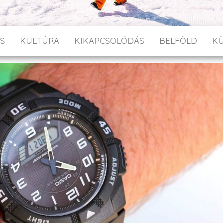
S
KULTÚRA
KIKAPCSOLÓDÁS
BELFÖLD
K