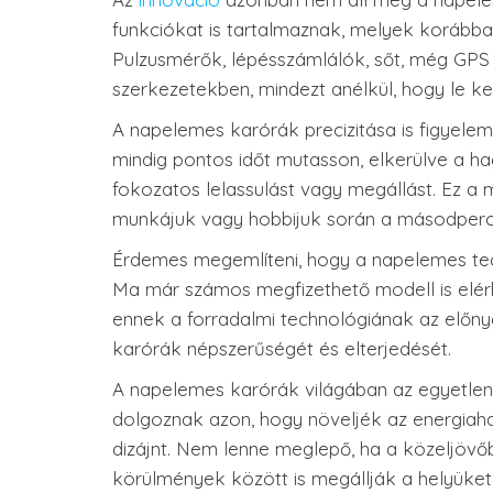
funkciókat is tartalmaznak, melyek korább
Pulzusmérők, lépésszámlálók, sőt, még GPS
szerkezetekben, mindezt anélkül, hogy le ke
A napelemes karórák precizitása is figyelemr
mindig pontos időt mutasson, elkerülve a 
fokozatos lelassulást vagy megállást. Ez 
munkájuk vagy hobbijuk során a másodperce
Érdemes megemlíteni, hogy a napelemes tec
Ma már számos megfizethető modell is elérhe
ennek a forradalmi technológiának az előny
karórák népszerűségét és elterjedését.
A napelemes karórák világában az egyetlen 
dolgoznak azon, hogy növeljék az energiahat
dizájnt. Nem lenne meglepő, ha a közeljöv
körülmények között is megállják a helyüket,