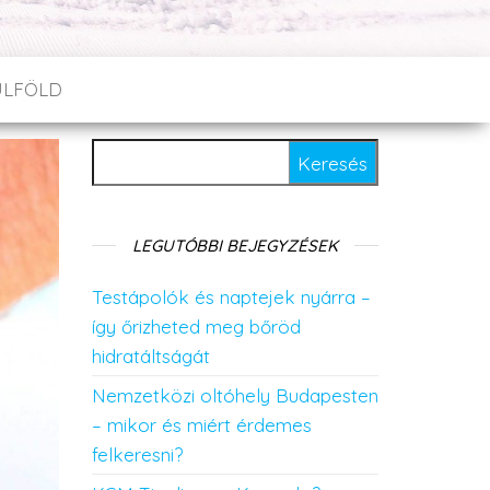
ÜLFÖLD
Keresés:
LEGUTÓBBI BEJEGYZÉSEK
Testápolók és naptejek nyárra –
így őrizheted meg bőröd
hidratáltságát
Nemzetközi oltóhely Budapesten
– mikor és miért érdemes
felkeresni?