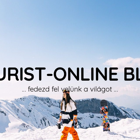
URIST-ONLINE B
… fedezd fel velünk a világot …