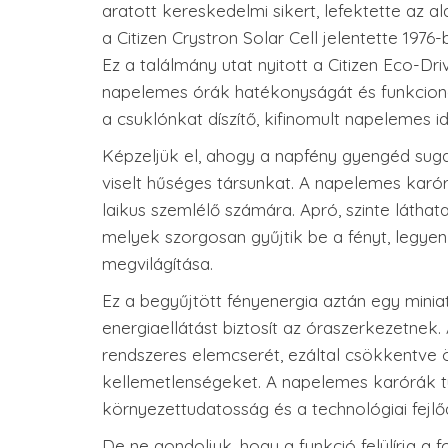
aratott kereskedelmi sikert, lefektette az 
a Citizen Crystron Solar Cell jelentette 197
Ez a találmány utat nyitott a Citizen Eco-D
napelemes órák hatékonyságát és funkciona
a csuklónkat díszítő, kifinomult napelemes 
Képzeljük el, ahogy a napfény gyengéd suga
viselt hűséges társunkat. A napelemes kar
laikus szemlélő számára. Apró, szinte látha
melyek szorgosan gyűjtik be a fényt, legye
megvilágítása.
Ez a begyűjtött fényenergia aztán egy mini
energiaellátást biztosít az óraszerkezetne
rendszeres elemcserét, ezáltal csökkentve 
kellemetlenségeket. A napelemes karórák tu
környezettudatosság és a technológiai fejl
De ne gondoljuk, hogy a funkció felülírja a