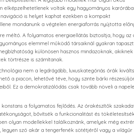
an elképzelhetetlenek voltak egy hagyományos karórába
 navigáció is helyet kaphat ezekben a kompakt
llene mondanunk a végtelen energiaforrás nyújtotta előn
e méltó. A folyamatos energiaellátás biztosítja, hogy az 
hagyományos elemmel működő társaiknál gyakran tapaszt
a megbízhatóság különösen hasznos mindazoknak, akiknek
k törtrésze is számítanak.
hnológia nem a legdrágább, luxuskategóriás órák kivált
tő a piacon, lehetővé téve, hogy szinte bárki részesüljö
eiből. Ez a demokratizálódás csak tovább növeli a nape
konstans a folyamatos fejlődés. Az órakészítők szakadat
ékonyságot, bővítsék a funkcionalitást és tökéletesítsé
őben olyan modellekkel találkoznánk, amelyek még extr
 legyen szó akár a tengerfenék sötétjéről vagy a világűr