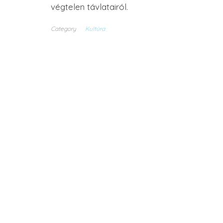
végtelen távlatairól.
Category
Kultúra