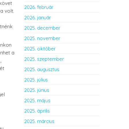
dkövet
2026. február
a volt.
2026. január
etnénk
2025. december
2025. november
ónkon
2025. október
nhet a
2025. szeptember
,
ét
2025. augusztus
2025. július
2025. június
yel
2025. május
2025. április
2025. március
gy