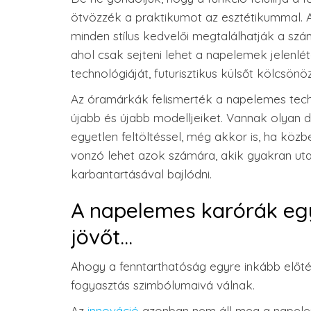
ötvözzék a praktikumot az esztétikummal. A
minden stílus kedvelői megtalálhatják a szá
ahol csak sejteni lehet a napelemek jelenlé
technológiáját, futurisztikus külsőt kölcsönö
Az óramárkák felismerték a napelemes tech
újabb és újabb modelljeiket. Vannak olyan
egyetlen feltöltéssel, még akkor is, ha köz
vonzó lehet azok számára, akik gyakran ut
karbantartásával bajlódni.
A napelemes karórák egys
jövőt…
Ahogy a fenntarthatóság egyre inkább előté
fogyasztás szimbólumaivá válnak.
Az
innováció
azonban nem áll meg a napelem