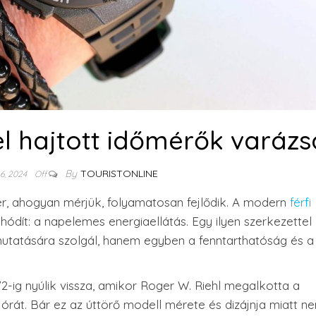
l hajtott időmérők varázs
By
TOURISTONLINE
6, 2024
Off
er, ahogyan mérjük, folyamatosan fejlődik. A modern
férfi
ódít: a napelemes energiaellátás. Egy ilyen szerkezettel
mutatására szolgál, hanem egyben a fenntarthatóság és a 
-ig nyúlik vissza, amikor Roger W. Riehl megalkotta a
órát. Bár ez az úttörő modell mérete és dizájnja miatt n