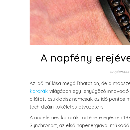
A napfény erejéve
szeptember 
Az idő múlása megállíthatatlan, de a módsz
karórák
világában egy lenyűgöző innováció h
ellátott csuklódísz nemcsak az idő pontos 
tech dizájn tökéletes ötvözete is.
A napelemes karórák története egészen 1972
Synchronart, az első napenergiával működő 