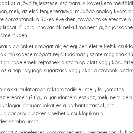
alapokat a jövő fejlesztései számára. A következő mérföl
6-ban, mely az első fényenergiával működő analóg kvarc ór
rive sorozatának a 90-es években, tovább tökéletesítve a
litását. E korai innovációk nélkül ma nem gyönyörködh
időmérőkben.
rai a bőrünket simogatják, és egyben életre keltik csukl
órák működése mögött rejlő tudomány szinte mágiának tű
tatlan napelemek rejtőznek a számlap alatt vagy körülötte
n az a nap ragyogó sugárzása vagy akár a szobánk diszkr
atűr akkumulátorban raktározódik el, mely folyamatos
k. Az eredmény? Egy olyan időmérő eszköz, mely nem igén
ökológiai lábnyomunkat és a karbantartással járó
lajdonosai büszkén viselhetik csuklójukon a
ődés szimbólumát.
 formát! A napelemes karórák tervezői mesterei annak, ho