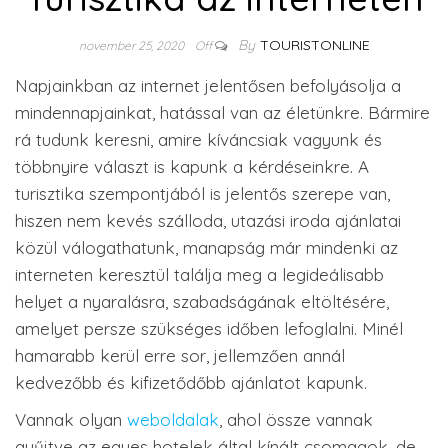
By
TOURISTONLINE
november 25, 2020
Off
Napjainkban az internet jelentősen befolyásolja a
mindennapjainkat, hatással van az életünkre. Bármire
rá tudunk keresni, amire kíváncsiak vagyunk és
többnyire választ is kapunk a kérdéseinkre. A
turisztika szempontjából is jelentős szerepe van,
hiszen nem kevés szálloda, utazási iroda ajánlatai
közül válogathatunk, manapság már mindenki az
interneten keresztül találja meg a legideálisabb
helyet a nyaralásra, szabadságának eltöltésére,
amelyet persze szükséges időben lefoglalni. Minél
hamarabb kerül erre sor, jellemzően annál
kedvezőbb és kifizetődőbb ajánlatot kapunk.
Vannak olyan
weboldalak
, ahol össze vannak
gyűjtve az egyes hotelek által kínált csomagok, de