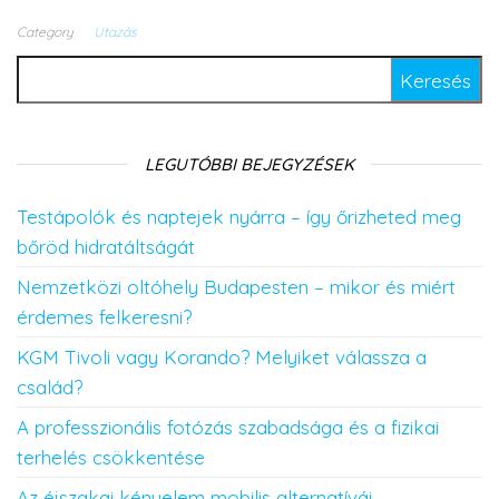
Category
Utazás
Keresés:
LEGUTÓBBI BEJEGYZÉSEK
Testápolók és naptejek nyárra – így őrizheted meg
bőröd hidratáltságát
Nemzetközi oltóhely Budapesten – mikor és miért
érdemes felkeresni?
KGM Tivoli vagy Korando? Melyiket válassza a
család?
A professzionális fotózás szabadsága és a fizikai
terhelés csökkentése
Az éjszakai kényelem mobilis alternatívái