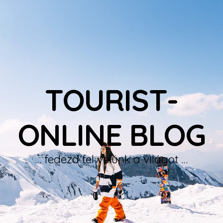
TOURIST-
ONLINE BLOG
… fedezd fel velünk a világot …