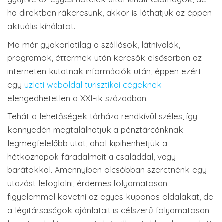
ha direktben rákeresünk, akkor is láthatjuk az éppen
aktuális kínálatot.
Ma már gyakorlatilag a szállások, látnivalók,
programok, éttermek után keresők elsősorban az
interneten kutatnak információk után, éppen ezért
egy
üzleti weboldal turisztikai cégeknek
elengedhetetlen a XXI-ik században.
Tehát a lehetőségek tárháza rendkívül széles, így
könnyedén megtalálhatjuk a pénztárcánknak
legmegfelelőbb utat, ahol kipihenhetjük a
hétköznapok fáradalmait a családdal, vagy
barátokkal. Amennyiben olcsóbban szeretnénk egy
utazást lefoglalni, érdemes folyamatosan
figyelemmel követni az egyes kuponos oldalakat, de
a légitársaságok ajánlatait is célszerű folyamatosan