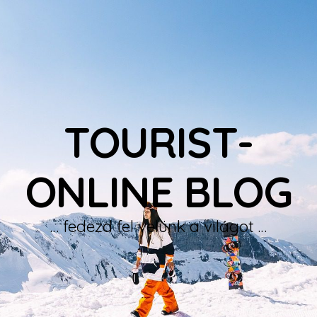
TOURIST-
ONLINE BLOG
… fedezd fel velünk a világot …