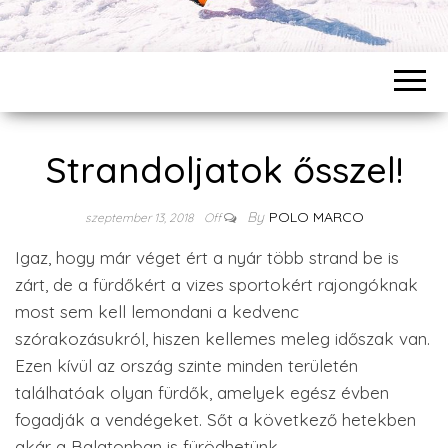
Strandoljatok ősszel!
By
POLO MARCO
szeptember 13, 2018
Off
Igaz, hogy már véget ért a nyár több strand be is
zárt, de a fürdőkért a vizes sportokért rajongóknak
most sem kell lemondani a kedvenc
szórakozásukról, hiszen kellemes meleg időszak van.
Ezen kívül az ország szinte minden területén
találhatóak olyan fürdők, amelyek egész évben
fogadják a vendégeket. Sőt a következő hetekben
akár a Balatonban is fürödhetünk.