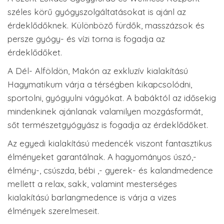
széles körű gyógyszolgáltatásokat is ajánl az
érdeklődőknek. Különböző fürdők, masszázsok és
persze gyógy- és vízi torna is fogadja az
érdeklődőket.
A Dél- Alföldön, Makón az exkluzív kialakítású
Hagymatikum várja a térségben kikapcsolódni,
sportolni, gyógyulni vágyókat. A babáktól az idősekig
mindenkinek ajánlanak valamilyen mozgásformát,
sőt természetgyógyász is fogadja az érdeklődőket.
Az egyedi kialakítású medencék viszont fantasztikus
élményeket garantálnak. A hagyományos úszó,-
élmény-, csúszda, bébi ,- gyerek- és kalandmedence
mellett a relax, sakk, valamint mesterséges
kialakítású barlangmedence is várja a vizes
élmények szerelmeseit.