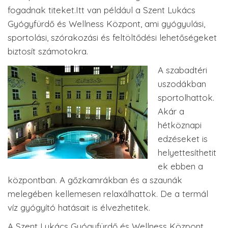
fogadnak titeket.Itt van például a Szent Lukács
Gyógyfürdő és Wellness Központ, ami gyógyulási,
sportolási, szórakozási és feltöltődési lehetőségeket
biztosít számotokra.
A szabadtéri
uszodákban
sportolhattok.
Akár a
hétköznapi
edzéseket is
helyettesíthetit
ek ebben a
központban. A gőzkamrákban és a szaunák
melegében kellemesen relaxálhattok. De a termál
víz gyógyító hatásait is élvezhetitek.
A Szent Lukács Gyógyfürdő és Wellness Központ