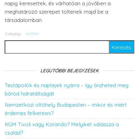
napig keresettek, és várhatóan a jövőben is
meghatározó szerepet töltenek majd be a
társadalomban.
Category
Külföld
Keresés:
LEGUTÓBBI BEJEGYZÉSEK
Testápolók és naptejek nyárra – így őrizheted meg
bőröd hidratáltságát
Nemzetközi oltóhely Budapesten – mikor és miért
érdemes felkeresni?
KGM Tivoli vagy Korando? Melyiket válassza a
család?