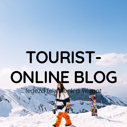
TOURIST-
ONLINE BLOG
… fedezd fel velünk a világot …