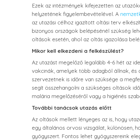
Ezek az intézmények kifejezetten az utazóka
helyzetének figyelembevételével. A
nemzetk
az utazási célhoz igazított oltási terv elkész
bizonyos országok belépésénél szükség lehet
oltások esetén, ahol az oltás igazolása belép
Mikor kell elkezdeni a felkészülést?
Az utazást megelőző legalább 4-6 hét az id
vakcinák, amelyek több adagból állnak, és c
szervezetnek is időre van szüksége a megfe
segít összehangolni a szükséges oltások idő
malária megelőzéséről vagy a higiénés szab
További tanácsok utazás előtt
Az oltások mellett lényeges az is, hogy utaz
egy általános orvosi vizsgálat, különösen,
gyógyszert. Fontos lehet gyógyszereink el