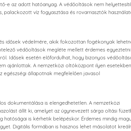
tő-e az adott hatóanyag. A védőoltások nem helyettesíti
s, palackozott víz fogyasztása és rovarriasztók használa
 és idősek védelmére, akik fokozottan fogékonyak lehet
telező védőoltások megléte mellett érdemes egyeztetni
ól. Idősek esetén előfordulhat, hogy bizonyos védőoltá
m ajánlottak. A nemzetközi oltóközpont ilyen esetekbe
az egészségi állapotnak megfelelően javasol
alos dokumentálása is elengedhetetlen. A nemzetközi
zolást állít ki, amelyet az úgynevezett sárga oltási füze
g hatóságai is kérhetik belépéskor. Érdemes mindig mag
gyet. Digitális formában is hasznos lehet másolatot kreálni