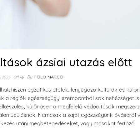
tások ázsiai utazás előtt
By
POLO MARCO
5, 2025
Off
lhat, hiszen egzotikus ételek, lenyűgöző kultúrák és külö
zek a régiók egészségügyi szempontból sok nehézséget is
 felkészülés, különösen a megfelelő védőoltások megszerz
talan üdülésnek. Nemcsak a saját egészségünk óvásáról 
aérkezés utáni megbetegedéseket, vagy másokat fertőző