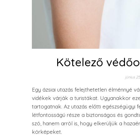
Kötelező védőol
június 2
Egy ázsiai utazás felejthetetlen élménnyé vá
vidékek várják a turistákat. Ugyanakkor e
tartogatnak. Az utazás előtti egészségügyi
létfontosságú része a biztonságos és gond
szó, hanem arról is, hogy elkerüljük a haz
kórképeket.