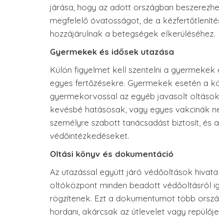
járása, hogy az adott országban beszerezhe
megfelelő óvatosságot, de a kézfertőtleníté
hozzájárulnak a betegségek elkerüléséhez.
Gyermekek és idősek utazása
Külön figyelmet kell szentelni a gyermekek
egyes fertőzésekre. Gyermekek esetén a kö
gyermekorvossal az egyéb javasolt oltásokr
kevésbé hatásosak, vagy egyes vakcinák ne
személyre szabott tanácsadást biztosít, és 
védőintézkedéseket.
Oltási könyv és dokumentáció
Az utazással együtt járó védőoltások hivat
oltóközpont minden beadott védőoltásról iga
rögzítenek. Ezt a dokumentumot több orszá
hordani, akárcsak az útlevelet vagy repülője