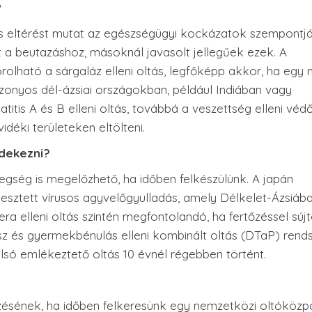
?
es eltérést mutat az egészségügyi kockázatok szempontjá
 a beutazáshoz, másoknál javasolt jellegűek ezek. A
lható a sárgaláz elleni oltás, legfőképp akkor, ha egy 
izonyos dél-ázsiai országokban, például Indiában vagy
titis A és B elleni oltás, továbbá a veszettség elleni védő
déki területeken eltölteni.
édekezni?
gség is megelőzhető, ha időben felkészülünk. A japán
rjesztett vírusos agyvelőgyulladás, amely Délkelet-Ázsiáb
a elleni oltás szintén megfontolandó, ha fertőzéssel sújt
usz és gyermekbénulás elleni kombinált oltás (DTaP) rends
tolsó emlékeztető oltás 10 évnél régebben történt.
zésének, ha időben felkeresünk egy nemzetközi oltóközp