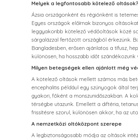
Melyek a legfontosabb kötelező oltások
Ázsia országonként és régiónként is tetem
Egyes országok előírnak bizonyos oltásokat
leggyakoribb kötelező védőoltások közé soro
sárgalázzal fertőzött országból érkezünk. B
Bangladesben, erősen ajánlatos a tífusz, hepa
különösen, ha hosszabb időt szándékozunk vi
Milyen betegségek ellen ajánlott még v
A kötelező oltások mellett számos más bete
encephalitis például egy szúnyogok által te
gyakori, főként a monszunidőszakban. A koler
térségbe utazunk. Emellett a diftéria, tetan
frissítésre szorul, különösen akkor, ha az u
A nemzetközi oltóközpont szerepe
A legbiztonságosabb módja az oltások inté