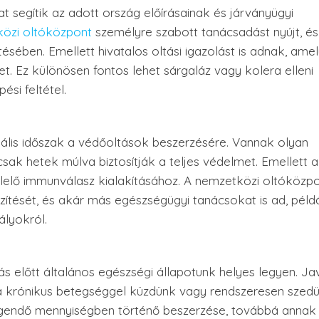
t segítik az adott ország előírásainak és járványügyi
özi oltóközpont
személyre szabott tanácsadást nyújt, és
ítésében. Emellett hivatalos oltási igazolást is adnak, ame
. Ez különösen fontos lehet sárgaláz vagy kolera elleni
ési feltétel.
eális időszak a védőoltások beszerzésére. Vannak olyan
sak hetek múlva biztosítják a teljes védelmet. Emellett a
lelő immunválasz kialakításához. A nemzetközi oltóközp
zítését, és akár más egészségügyi tanácsokat is ad, péld
ályokról.
ás előtt általános egészségi állapotunk helyes legyen. Ja
 ha krónikus betegséggel küzdünk vagy rendszeresen szed
egendő mennyiségben történő beszerzése, továbbá annak