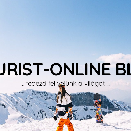
URIST-ONLINE B
… fedezd fel velünk a világot …