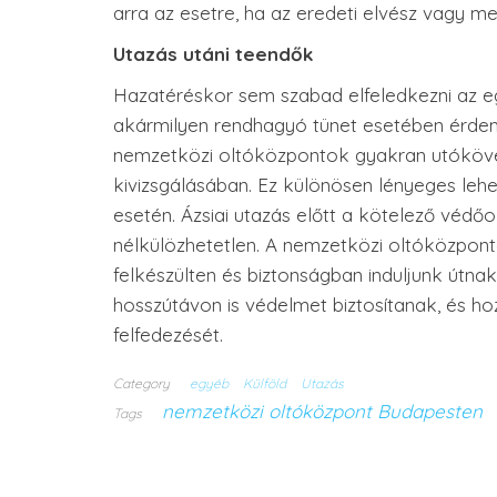
arra az esetre, ha az eredeti elvész vagy me
Utazás utáni teendők
Hazatéréskor sem szabad elfeledkezni az e
akármilyen rendhagyó tünet esetében érdemes
nemzetközi oltóközpontok gyakran utókövet
kivizsgálásában. Ez különösen lényeges leh
esetén. Ázsiai utazás előtt a kötelező véd
nélkülözhetetlen. A nemzetközi oltóközpont
felkészülten és biztonságban induljunk útn
hosszútávon is védelmet biztosítanak, és h
felfedezését.
Category
egyéb
Külföld
Utazás
nemzetközi oltóközpont Budapesten
Tags