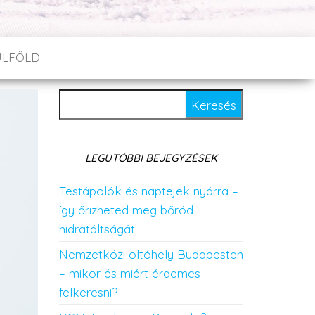
ÜLFÖLD
Keresés:
LEGUTÓBBI BEJEGYZÉSEK
Testápolók és naptejek nyárra –
így őrizheted meg bőröd
hidratáltságát
Nemzetközi oltóhely Budapesten
– mikor és miért érdemes
felkeresni?