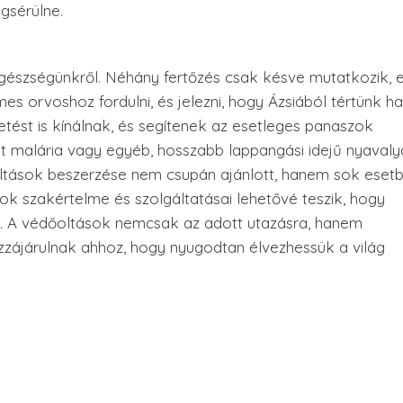
gsérülne.
gészségünkről. Néhány fertőzés csak késve mutatkozik, e
 orvoshoz fordulni, és jelezni, hogy Ázsiából tértünk ha
ést is kínálnak, és segítenek az esetleges panaszok
et malária vagy egyéb, hosszabb lappangási idejű nyaval
őoltások beszerzése nem csupán ajánlott, hanem sok eset
ok szakértelme és szolgáltatásai lehetővé teszik, hogy
ak. A védőoltások nemcsak az adott utazásra, hanem
ozzájárulnak ahhoz, hogy nyugodtan élvezhessük a világ