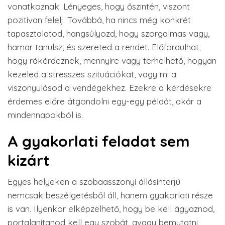
vonatkoznak. Lényeges, hogy őszintén, viszont
pozitívan felelj. Továbbá, ha nincs még konkrét
tapasztalatod, hangsúlyozd, hogy szorgalmas vagy,
hamar tanulsz, és szereted a rendet. Előfordulhat,
hogy rákérdeznek, mennyire vagy terhelhető, hogyan
kezeled a stresszes szituációkat, vagy mi a
viszonyulásod a vendégekhez. Ezekre a kérdésekre
érdemes előre átgondolni egy-egy példát, akár a
mindennapokból is.
A gyakorlati feladat sem
kizárt
Egyes helyeken a szobaasszonyi állásinterjú
nemcsak beszélgetésből áll, hanem gyakorlati része
is van. Ilyenkor elképzelhető, hogy be kell ágyaznod,
portalanítanod kell egy szobát, avagy bemutatni,