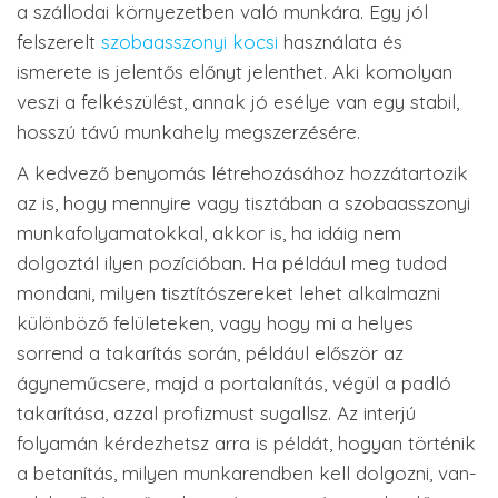
a szállodai környezetben való munkára. Egy jól
felszerelt
szobaasszonyi kocsi
használata és
ismerete is jelentős előnyt jelenthet. Aki komolyan
veszi a felkészülést, annak jó esélye van egy stabil,
hosszú távú munkahely megszerzésére.
A kedvező benyomás létrehozásához hozzátartozik
az is, hogy mennyire vagy tisztában a szobaasszonyi
munkafolyamatokkal, akkor is, ha idáig nem
dolgoztál ilyen pozícióban. Ha például meg tudod
mondani, milyen tisztítószereket lehet alkalmazni
különböző felületeken, vagy hogy mi a helyes
sorrend a takarítás során, például először az
ágyneműcsere, majd a portalanítás, végül a padló
takarítása, azzal profizmust sugallsz. Az interjú
folyamán kérdezhetsz arra is példát, hogyan történik
a betanítás, milyen munkarendben kell dolgozni, van-