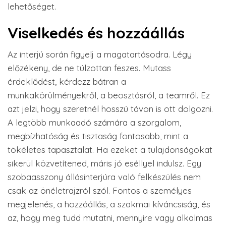
lehetőséget.
Viselkedés és hozzáállás
Az interjú során figyelj a magatartásodra. Légy
előzékeny, de ne túlzottan feszes. Mutass
érdeklődést, kérdezz bátran a
munkakörülményekről, a beosztásról, a teamről. Ez
azt jelzi, hogy szeretnél hosszú távon is ott dolgozni.
A legtöbb munkaadó számára a szorgalom,
megbízhatóság és tisztaság fontosabb, mint a
tökéletes tapasztalat. Ha ezeket a tulajdonságokat
sikerül közvetítened, máris jó eséllyel indulsz. Egy
szobaasszony állásinterjúra való felkészülés nem
csak az önéletrajzról szól. Fontos a személyes
megjelenés, a hozzáállás, a szakmai kíváncsiság, és
az, hogy meg tudd mutatni, mennyire vagy alkalmas