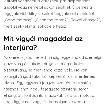
külföldi vendégek is érkeznek, pár alapmondat
angolul vagy németül sokat segíthet. Érdemes a
leggyakoribb kifejezéseket begyakorolni, például
„Good morning”, „Clean the room?”, „Towel change?”,
mert ezekkel már sokat elérhetsz.
Mit vigyél magaddal az
interjúra?
Az önéletrajzod mellett mindig legyen nálad személyi
igazolvány és lakcímkártya, esetleg erkölcsi
bizonyítvány, ha már rendelkezel vele. Ha van
bizonyítványod takarítói képzésről, azt is érdemes
elvinni. Egy egyszerű jegyzetfüzet és toll szintén
hasznos lehet, hogy feljegyezd az interjú során
elhangzott fontos információkat. Ez is azt mutatja,
hogy figyelmes vagy, és komolyan veszed a