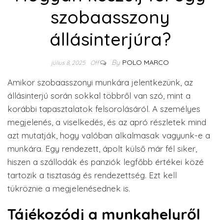
szobaasszony
állásinterjúra?
By
POLO MARCO
július 8, 2025
Off
Amikor szobaasszonyi munkára jelentkezünk, az
állásinterjú során sokkal többről van szó, mint a
korábbi tapasztalatok felsorolásáról. A személyes
megjelenés, a viselkedés, és az apró részletek mind
azt mutatják, hogy valóban alkalmasak vagyunk-e a
munkára. Egy rendezett, ápolt külső már fél siker,
hiszen a szállodák és panziók legfőbb értékei közé
tartozik a tisztaság és rendezettség. Ezt kell
tükröznie a megjelenésednek is.
Tájékozódj a munkahelyről