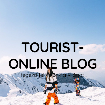
TOURIST-
ONLINE BLOG
… fedezd fel velünk a világot …