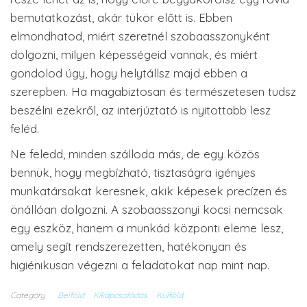
bemutatkozást, akár tükör előtt is. Ebben
elmondhatod, miért szeretnél szobaasszonyként
dolgozni, milyen képességeid vannak, és miért
gondolod úgy, hogy helytállsz majd ebben a
szerepben. Ha magabiztosan és természetesen tudsz
beszélni ezekről, az interjúztató is nyitottabb lesz
feléd.
Ne feledd, minden szálloda más, de egy közös
bennük, hogy megbízható, tisztaságra igényes
munkatársakat keresnek, akik képesek precízen és
önállóan dolgozni. A szobaasszonyi kocsi nemcsak
egy eszköz, hanem a munkád központi eleme lesz,
amely segít rendszerezetten, hatékonyan és
higiénikusan végezni a feladatokat nap mint nap.
Category
Belföld
Kikapcsolódás
Külföld