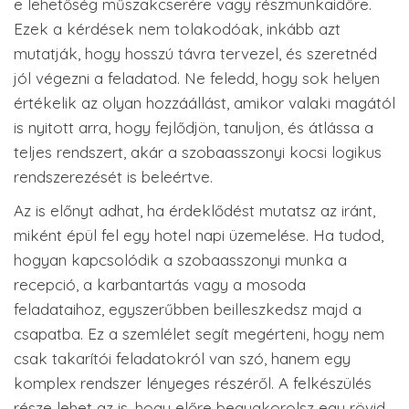
e lehetőség műszakcserére vagy részmunkaidőre.
Ezek a kérdések nem tolakodóak, inkább azt
mutatják, hogy hosszú távra tervezel, és szeretnéd
jól végezni a feladatod. Ne feledd, hogy sok helyen
értékelik az olyan hozzáállást, amikor valaki magától
is nyitott arra, hogy fejlődjön, tanuljon, és átlássa a
teljes rendszert, akár a szobaasszonyi kocsi logikus
rendszerezését is beleértve.
Az is előnyt adhat, ha érdeklődést mutatsz az iránt,
miként épül fel egy hotel napi üzemelése. Ha tudod,
hogyan kapcsolódik a szobaasszonyi munka a
recepció, a karbantartás vagy a mosoda
feladataihoz, egyszerűbben beilleszkedsz majd a
csapatba. Ez a szemlélet segít megérteni, hogy nem
csak takarítói feladatokról van szó, hanem egy
komplex rendszer lényeges részéről. A felkészülés
része lehet az is, hogy előre begyakorolsz egy rövid