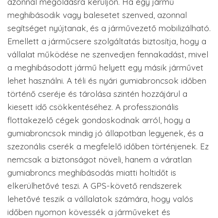
azonnal megoldásra kerüljön. Ha egy jármű
meghibásodik vagy balesetet szenved, azonnal
segítséget nyújtanak, és a járművezető mobilizálható.
Emellett a járműcsere szolgáltatás biztosítja, hogy a
vállalat működése ne szenvedjen fennakadást, mivel
a meghibásodott jármű helyett egy másik járművet
lehet használni. A téli és nyári gumiabroncsok időben
történő cseréje és tárolása szintén hozzájárul a
kiesett idő csökkentéséhez. A professzionális
flottakezelő cégek gondoskodnak arról, hogy a
gumiabroncsok mindig jó állapotban legyenek, és a
szezonális cserék a megfelelő időben történjenek. Ez
nemcsak a biztonságot növeli, hanem a váratlan
gumiabroncs meghibásodás miatti holtidőt is
elkerülhetővé teszi. A GPS-követő rendszerek
lehetővé teszik a vállalatok számára, hogy valós
időben nyomon kövessék a járműveket és