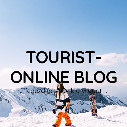
TOURIST-
ONLINE BLOG
… fedezd fel velünk a világot …