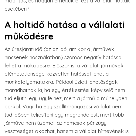
mobilitás, és hogyan érhetjük el ezt a vállalati flották
esetében?
A holtidő hatása a vállalati
működésre
Az üresjárati idő (az az idő, amikor a járművek
nincsenek használatban) számos negatív hatással
lehet a működésre. Először is, a vállalati járművek
elérhetetlensége közvetlen hatással lehet a
munkafolyamatokra. Például üzleti lehetőségek
maradhatnak ki, ha egy értékesítési képviselő nem
tud eljutni egy ügyfélhez, mert a jármű a műhelyben
parkol. Vagy ha egy szállítmányozási vállalat nem
tud időben teljesíteni egy megrendelést, mert több
járműve nem üzemel, az nemcsak pénzügyi
veszteséget okozhat, hanem a vállalat hírnevének is