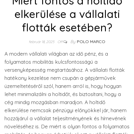
Miért fontos a holtidő
elkerülése a vállalati
flották esetében?
By
POLO MARCO
február 18, 2025
Off
A modern vállalati világban az idő pénz, és a
folyamatos mobilitás kulcsfontosságú a
versenyképesség megtartásához. A vállalati flották
hatékony kezelése nem csupán a gépjárművek
üzemeltetéséről szól, hanem arról is, hogy hogyan
lehet minimalizálni a holtidőt, és biztosítani, hogy a
cég mindig mozgásban maradjon. A holtidő
elkerülése nemcsak pénzügyi előnyökkel jár, hanem
hozzájárul a vállalat teljesítményének és hírnevének
növeléséhez is. De miért is olyan fontos a folyamatos