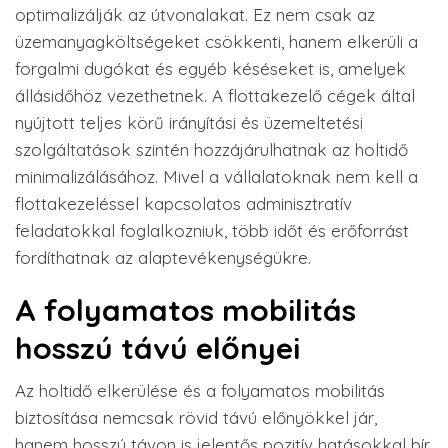
optimalizálják az útvonalakat. Ez nem csak az
üzemanyagköltségeket csökkenti, hanem elkerüli a
forgalmi dugókat és egyéb késéseket is, amelyek
állásidőhöz vezethetnek. A flottakezelő cégek által
nyújtott teljes körű irányítási és üzemeltetési
szolgáltatások szintén hozzájárulhatnak az holtidő
minimalizálásához. Mivel a vállalatoknak nem kell a
flottakezeléssel kapcsolatos adminisztratív
feladatokkal foglalkozniuk, több időt és erőforrást
fordíthatnak az alaptevékenységükre.
A folyamatos mobilitás
hosszú távú előnyei
Az holtidő elkerülése és a folyamatos mobilitás
biztosítása nemcsak rövid távú előnyökkel jár,
hanem hosszú távon is jelentős pozitív hatásokkal bír.