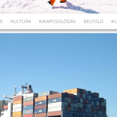
S
KULTÚRA
KIKAPCSOLÓDÁS
BELFÖLD
K