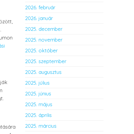
2026. február
2026. január
özött,
2025. december
.
llumon
2025. november
ási
2025. október
2025. szeptember
2025. augusztus
dják
2025. július
em
2025. június
t.
2025. május
2025. április
2025. március
atására