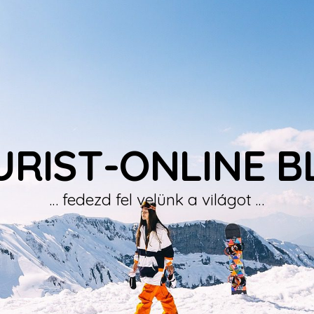
URIST-ONLINE B
… fedezd fel velünk a világot …