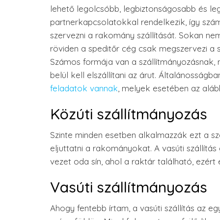
lehető legolcsóbb, legbiztonságosabb és le
partnerkapcsolatokkal rendelkezik, így szá
szervezni a rakomány szállítását. Sokan nem
röviden a speditőr cég csak megszervezi a szá
Számos formája van a szállítmányozásnak, m
belül kell elszállítani az árut. Általánossá
feladatok vannak
, melyek esetében az alább
Közúti szállítmányozás
Szinte minden esetben alkalmazzák ezt a szá
eljuttatni a rakományokat. A vasúti szállítá
vezet oda sín, ahol a raktár található, ezér
Vasúti szállítmányozás
Ahogy fentebb írtam, a vasúti szállítás az