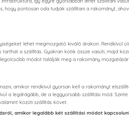
infrastruktúra, így egyre gyorsabban lehet szállítani vasú
 is, hogy pontosan oda tudják szállítani a rakományt, aho
yiségeket lehet megmozgató kiváló árakon. Rendkívül ol
 tarthat a szállítás. Gyakran kötik össze vasúti, majd közú
 és legolcsóbb módot találják meg a rakomány mozgatásár
azni, amikor rendkívül gyorsan kell a rakományt elszállít
vül a legdrágább, de a leggyorsabb szállítási mód. Szinte
 valamint közúti szállítás követ.
sról, amikor legalább két szállítási módot kapcsolun