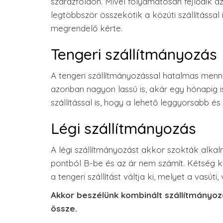
szárazföldön. Mivel folyamatosan fejlődik az 
legtöbbször összekötik a közúti szállítással
megrendelő kérte.
Tengeri szállítmányozás
A tengeri szállítmányozással hatalmas menn
azonban nagyon lassú is, akár egy hónapig is
szállítással is, hogy a lehető leggyorsabb
Légi szállítmányozás
A légi szállítmányozást akkor szokták alkalm
pontból B-be és az ár nem számít. Kétség kí
a tengeri szállítást váltja ki, melyet a vasúti,
Akkor beszélünk kombinált szállítmányozá
össze.