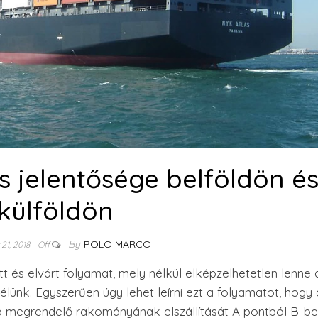
s jelentősége belföldön é
külföldön
By
POLO MARCO
21, 2018
Off
 és elvárt folyamat, mely nélkül elképzelhetetlen lenne 
ünk. Egyszerűen úgy lehet leírni ezt a folyamatot, hogy 
 a megrendelő rakományának elszállítását A pontból B-be