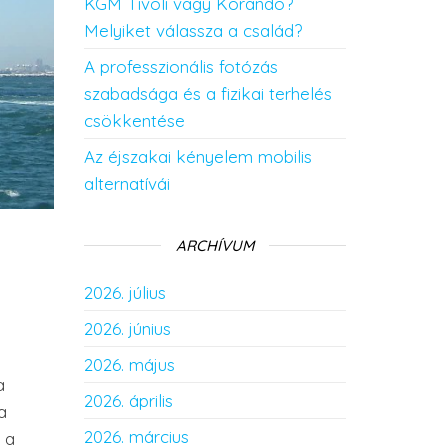
KGM Tivoli vagy Korando?
Melyiket válassza a család?
A professzionális fotózás
szabadsága és a fizikai terhelés
csökkentése
Az éjszakai kényelem mobilis
alternatívái
s
ARCHÍVUM
2026. július
2026. június
2026. május
a
2026. április
a
2026. március
 a