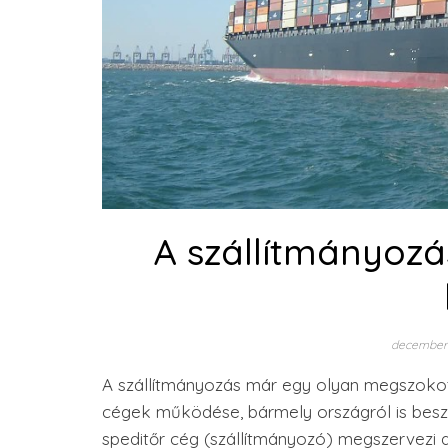
A szállítmányozá
december 
A szállítmányozás már egy olyan megszokott
cégek működése, bármely országról is beszél
speditőr cég (szállítmányozó) megszervezi