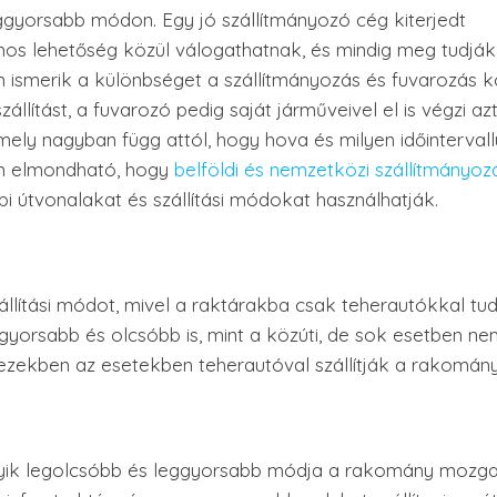
ggyorsabb módon. Egy jó szállítmányozó cég kiterjedt
mos lehetőség közül válogathatnak, és mindig meg tudják
 ismerik a különbséget a szállítmányozás és fuvarozás k
llítást, a fuvarozó pedig saját járműveivel el is végzi azt
ely nagyban függ attól, hogy hova és milyen időinterva
gban elmondható, hogy
belföldi és nemzetközi szállítmányoz
i útvonalakat és szállítási módokat használhatják.
llítási módot, mivel a raktárakba csak teherautókkal tu
s gyorsabb és olcsóbb is, mint a közúti, de sok esetben n
t ezekben az esetekben teherautóval szállítják a rakomány
 egyik legolcsóbb és leggyorsabb módja a rakomány mozg