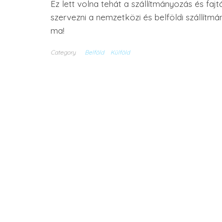
Ez lett volna tehát a szállítmányozás és faj
szervezni a nemzetközi és belföldi szállítmá
ma!
Category
Belföld
Külföld