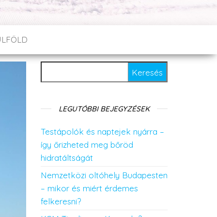
ÜLFÖLD
Keresés:
LEGUTÓBBI BEJEGYZÉSEK
Testápolók és naptejek nyárra –
így őrizheted meg bőröd
hidratáltságát
Nemzetközi oltóhely Budapesten
– mikor és miért érdemes
felkeresni?